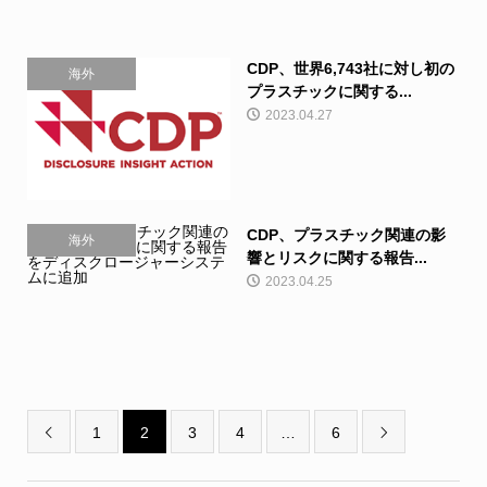
CDP、世界6,743社に対し初の
海外
プラスチックに関する...
2023.04.27
CDP、プラスチック関連の影
海外
響とリスクに関する報告...
2023.04.25
1
2
3
4
…
6

