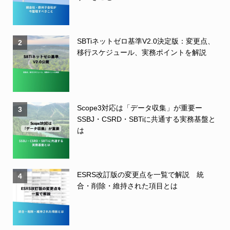
SBTiネットゼロ基準V2.0決定版：変更点、
2
移行スケジュール、実務ポイントを解説
Scope3対応は「データ収集」が重要ー
3
SSBJ・CSRD・SBTiに共通する実務基盤と
は
ESRS改訂版の変更点を一覧で解説 統
4
合・削除・維持された項目とは