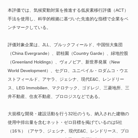
本評価では、気候変動対策を推進する低炭素移行評価（ACT）
手法を使用し、
科学的根拠に基づいた先進的な指標で企業をベ
ンチマークしている。
評価対象企業は、JLL、ブルックフィールド、中国恒大集団
（China Evergrande）、碧桂園（Country Garde）、緑地控股
（Greenland Holdings）、ヴォノビア、新世界発展（New
World Development）、セグロ、ユニベイル・ロダムコ・ウエ
ストフィールド、アヤラ、ジェシナ、現代E&C、レンドリー
ス、LEG Immobilien、マクロテック、ゴドレジ、三菱地所、三
井不動産、住友不動産、プロロジスなどである。
大規模な開発・建設活動を行う32社のうち、納入された建物の
使用中排出量を含むネット・ゼロ目標を掲げているのは5社
（16％）（アヤラ、ジェシナ、現代E&C、レンドリース、プロ