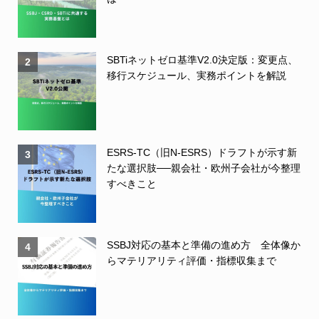
SBTiネットゼロ基準V2.0決定版：変更点、
2
移行スケジュール、実務ポイントを解説
ESRS-TC（旧N-ESRS）ドラフトが示す新
3
たな選択肢──親会社・欧州子会社が今整理
すべきこと
SSBJ対応の基本と準備の進め方 全体像か
4
らマテリアリティ評価・指標収集まで