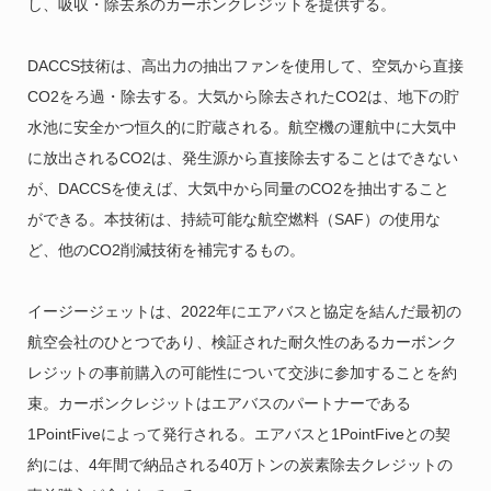
し、吸収・除去系のカーボンクレジットを提供する。
DACCS技術は、高出力の抽出ファンを使用して、空気から直接
CO2をろ過・除去する。大気から除去されたCO2は、地下の貯
水池に安全かつ恒久的に貯蔵される。航空機の運航中に大気中
に放出されるCO2は、発生源から直接除去することはできない
が、DACCSを使えば、大気中から同量のCO2を抽出すること
ができる。本技術は、持続可能な航空燃料（SAF）の使用な
ど、他のCO2削減技術を補完するもの。
イージージェットは、2022年にエアバスと協定を結んだ最初の
航空会社のひとつであり、検証された耐久性のあるカーボンク
レジットの事前購入の可能性について交渉に参加することを約
束。カーボンクレジットはエアバスのパートナーである
1PointFiveによって発行される。エアバスと1PointFiveとの契
約には、4年間で納品される40万トンの炭素除去クレジットの