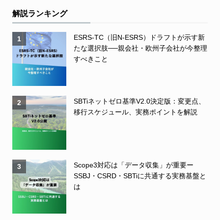
解説ランキング
ESRS-TC（旧N-ESRS）ドラフトが示す新
1
たな選択肢──親会社・欧州子会社が今整理
すべきこと
SBTiネットゼロ基準V2.0決定版：変更点、
2
移行スケジュール、実務ポイントを解説
Scope3対応は「データ収集」が重要ー
3
SSBJ・CSRD・SBTiに共通する実務基盤と
は