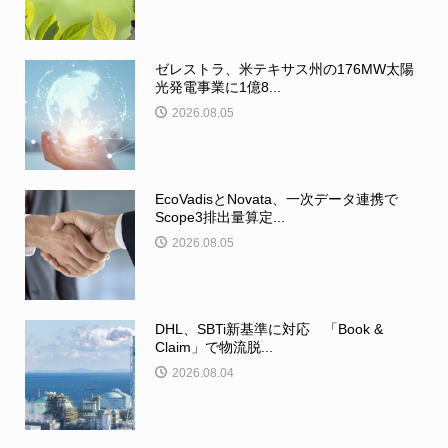
ゼレストラ、米テキサス州の176MW太陽
光発電事業に1億8...
2026.08.05
EcoVadisとNovata、一次データ連携で
Scope3排出量算定...
2026.08.05
DHL、SBTi新基準に対応 「Book &
Claim」で物流脱...
2026.08.04