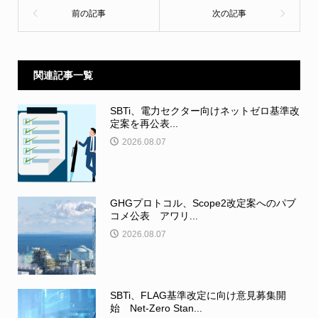
関連記事一覧
SBTi、電力セクター向けネットゼロ基準改
定案を再公表...
2026.08.07
GHGプロトコル、Scope2改定案へのパブ
コメ公表 アワリ...
2026.08.07
SBTi、FLAG基準改定に向け意見募集開
始 Net-Zero Stan...