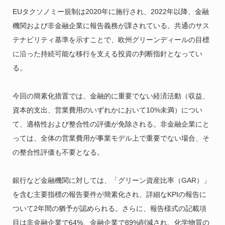
EUタクソノミー規制は2020年に施行され、2022年以降、金融
機関および非金融企業に報告義務が課されている。共通のサス
テナビリティ基準を示すことで、欧州グリーンディールの目標
に沿った持続可能な移行を支える投資の判断指針となってい
る。
今回の簡素化措置では、金融的に重要でない経済活動（収益、
資本的支出、営業費用のいずれかにおいて10%未満）につい
て、適格性および整合性の評価が免除される。非金融企業にと
っては、全体の営業費用が事業モデル上で重要でない場合、そ
の整合性評価も不要となる。
銀行など金融機関に対しては、「グリーン資産比率（GAR）」
を含む主要指標の報告要件が簡素化され、詳細なKPIの報告に
ついて2年間の猶予が認められる。さらに、報告様式の記載項
目は非金融企業で64%、金融企業で89%削減され、化学物質の