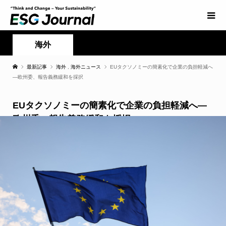
海外
最新記事
海外
,
海外ニュース
EUタクソノミーの簡素化で企業の負担軽減へ
―欧州委、報告義務緩和を採択
EUタクソノミーの簡素化で企業の負担軽減へ―
欧州委、報告義務緩和を採択