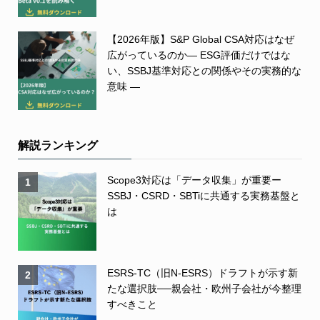
【2026年版】S&P Global CSA対応はなぜ
広がっているのか― ESG評価だけではな
い、SSBJ基準対応との関係やその実務的な
意味 ―
解説ランキング
Scope3対応は「データ収集」が重要ー
1
SSBJ・CSRD・SBTiに共通する実務基盤と
は
ESRS-TC（旧N-ESRS）ドラフトが示す新
2
たな選択肢──親会社・欧州子会社が今整理
すべきこと