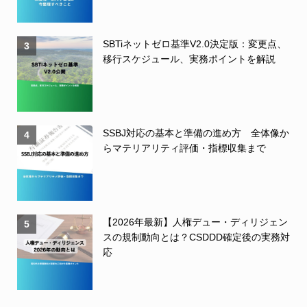
SBTiネットゼロ基準V2.0決定版：変更点、
3
移行スケジュール、実務ポイントを解説
SSBJ対応の基本と準備の進め方 全体像か
4
らマテリアリティ評価・指標収集まで
【2026年最新】人権デュー・ディリジェン
5
スの規制動向とは？CSDDD確定後の実務対
応