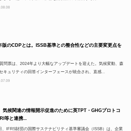
.08.08
4年版のCDPとは。ISSB基準との整合性などの主要変更点を
の質問票は、2024年より大幅なアップデートを迎えた。気候変動、森
セキュリティの回答インターフェースが統合され、直感...
.07.09
B、気候関連の情報開示促進のために英TPT・GHGプロトコ
I等と連携...
4日、IFRS財団の国際サステナビリティ基準審議会（ISSB）は、企業