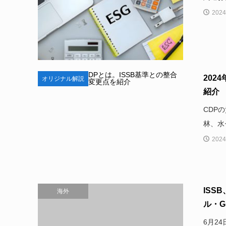
2024
202
オリジナル解説
紹介
CDP
林、水
2024
ISS
海外
ル・GR
6月2