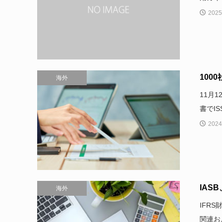
2025
100
海外
11月
書でI
2024
IAS
海外
IFR
関連お