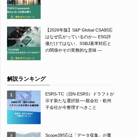
【2026年版】S&P Global CSA対応
はなぜ広がっているのか― ESG評
価だけではない、SSBJ基準対応と
の関係やその実務的な意味 ―
解説ランキング
ESRS-TC（旧N-ESRS）ドラフトが
1
示す新たな選択肢──親会社・欧州
子会社が今整理すべきこと
Scope3対応は「データ収集」が重
2