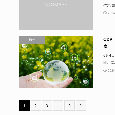
の気候
2024
CD
海外
表
6月4
開示基
2024
1
2
3
…
8
