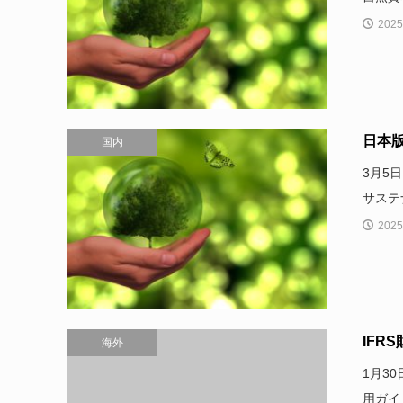
2025
日本
国内
3月5
サステ
2025
IFR
海外
1月30
用ガイ