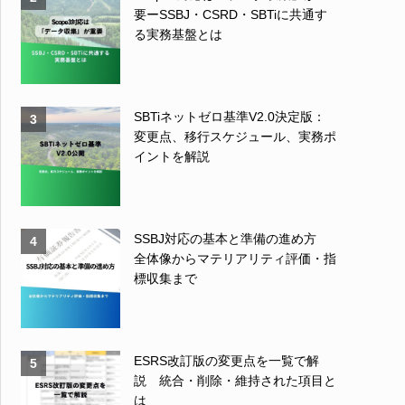
要ーSSBJ・CSRD・SBTiに共通す
る実務基盤とは
SBTiネットゼロ基準V2.0決定版：
3
変更点、移行スケジュール、実務ポ
イントを解説
SSBJ対応の基本と準備の進め方
4
全体像からマテリアリティ評価・指
標収集まで
ESRS改訂版の変更点を一覧で解
5
説 統合・削除・維持された項目と
は