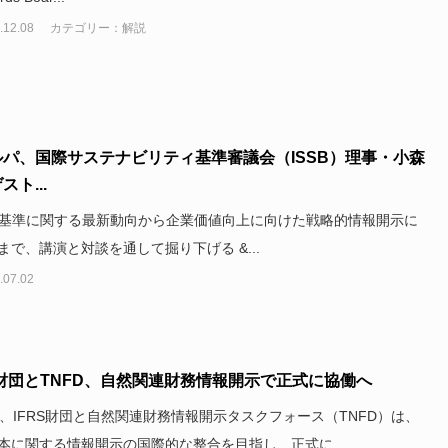
.12.08
カテゴリー：解説
ルパ、国際サステナビリティ基準審議会（ISSB）理事・小森
スト...
SSB基準に関する最新動向から企業価値向上に向けた戦略的情報開示に
まで、講演と対談を通して掘り下げる &...
.07.02
S財団とTNFD、自然関連財務情報開示で正式に協働へ
日、IFRS財団と自然関連財務情報開示タスクフォース（TNFD）は、
本に関する情報開示の国際的な整合を目指し、正式に...