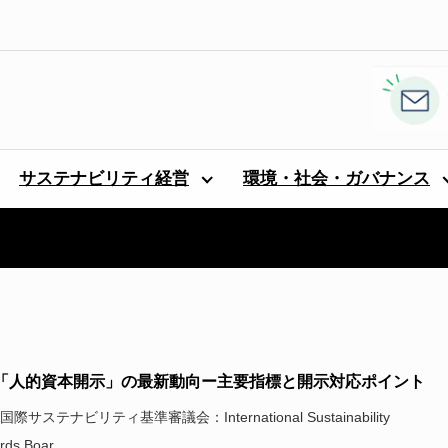
サステナビリティ経営
環境・社会・ガバナンス
SB「人的資本開示」の最新動向ー主要指標と開示対応ポイント
国際サステナビリティ基準審議会：International Sustainability
ds Boar...