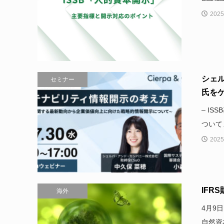
2025
シェ
セミナー
氏をゲ
– I
ついて
2025
IFR
海外
4月9
自然資