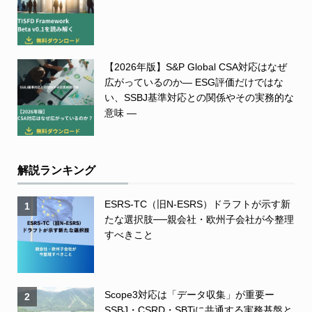
【2026年版】S&P Global CSA対応はなぜ
広がっているのか― ESG評価だけではな
い、SSBJ基準対応との関係やその実務的な
意味 ―
解説ランキング
ESRS-TC（旧N-ESRS）ドラフトが示す新
1
たな選択肢──親会社・欧州子会社が今整理
すべきこと
Scope3対応は「データ収集」が重要ー
2
SSBJ・CSRD・SBTiに共通する実務基盤と