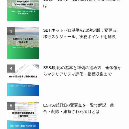
は
SBTiネットゼロ基準V2.0決定版：変更点、
3
移行スケジュール、実務ポイントを解説
SSBJ対応の基本と準備の進め方 全体像か
4
らマテリアリティ評価・指標収集まで
ESRS改訂版の変更点を一覧で解説 統
5
合・削除・維持された項目とは