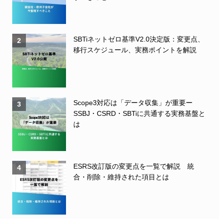
SBTiネットゼロ基準V2.0決定版：変更点、
2
移行スケジュール、実務ポイントを解説
Scope3対応は「データ収集」が重要ー
3
SSBJ・CSRD・SBTiに共通する実務基盤と
は
ESRS改訂版の変更点を一覧で解説 統
4
合・削除・維持された項目とは