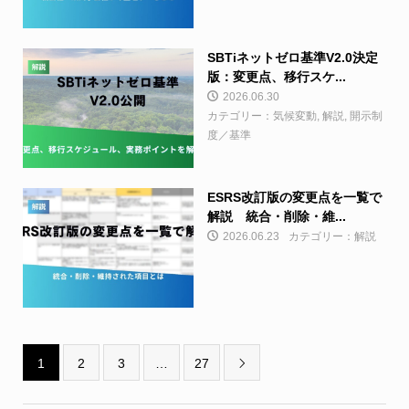
SBTiネットゼロ基準V2.0決定
版：変更点、移行スケ...
2026.06.30
カテゴリー：気候変動, 解説, 開示制
度／基準
ESRS改訂版の変更点を一覧で
解説 統合・削除・維...
2026.06.23
カテゴリー：解説
1
2
3
…
27
