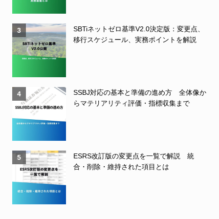
SBTiネットゼロ基準V2.0決定版：変更点、
3
移行スケジュール、実務ポイントを解説
SSBJ対応の基本と準備の進め方 全体像か
4
らマテリアリティ評価・指標収集まで
ESRS改訂版の変更点を一覧で解説 統
5
合・削除・維持された項目とは