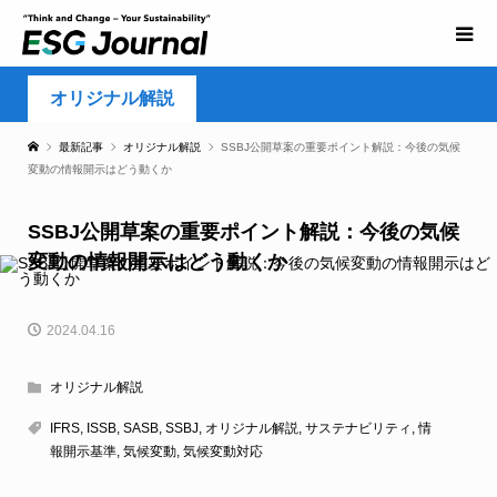
オリジナル解説
最新記事
オリジナル解説
SSBJ公開草案の重要ポイント解説：今後の気候
変動の情報開示はどう動くか
SSBJ公開草案の重要ポイント解説：今後の気候
変動の情報開示はどう動くか
2024.04.16
オリジナル解説
IFRS
,
ISSB
,
SASB
,
SSBJ
,
オリジナル解説
,
サステナビリティ
,
情
報開示基準
,
気候変動
,
気候変動対応