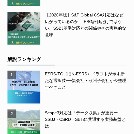
【2026年版】S&P Global CSA対応はなぜ
広がっているのか― ESG評価だけではな
い、SSBJ基準対応との関係やその実務的な
意味 ―
解説ランキング
ESRS-TC（旧N-ESRS）ドラフトが示す新
1
たな選択肢──親会社・欧州子会社が今整理
すべきこと
Scope3対応は「データ収集」が重要ー
2
SSBJ・CSRD・SBTiに共通する実務基盤と
は