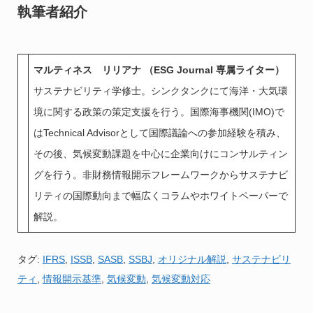
執筆者紹介
マルティネス リリアナ （ESG Journal 専属ライター）
サステナビリティ学修士。シンクタンクにて海洋・大気環
境に関する政策の策定支援を行う。国際海事機関(IMO)で
はTechnical Advisorとして国際議論への参加経験を積み、
その後、気候変動課題を中心に企業向けにコンサルティン
グを行う。非財務情報開示フレームワークからサステナビ
リティの国際動向まで幅広くコラムやホワイトペーパーで
解説。
タグ:
IFRS
,
ISSB
,
SASB
,
SSBJ
,
オリジナル解説
,
サステナビリ
ティ
,
情報開示基準
,
気候変動
,
気候変動対応