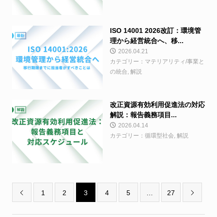
ISO 14001 2026改訂：環境管
理から経営統合へ、移...
2026.04.21
カテゴリー：マテリアリティ/事業と
の統合, 解説
改正資源有効利用促進法の対応
解説：報告義務項目...
2026.04.14
カテゴリー：循環型社会, 解説
1
2
3
4
5
…
27

