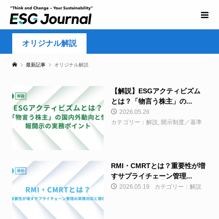
オリジナル解説
最新記事
オリジナル解説
【解説】ESGアクティビズム
とは？「物言う株主」の...
2026.05.26
カテゴリー：解説, 開示制度／基準
RMI・CMRTとは？重要性が増
すサプライチェーン管理...
2026.05.19
カテゴリー：解説