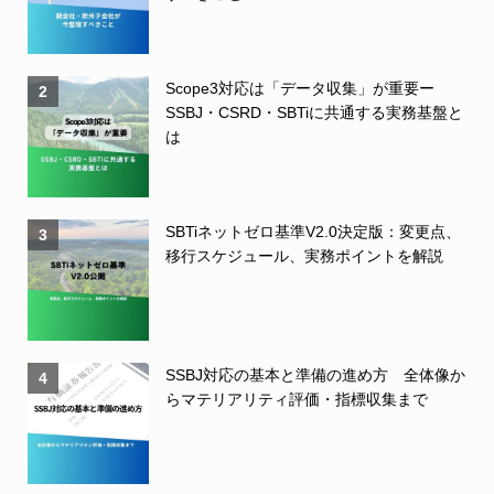
Scope3対応は「データ収集」が重要ー
2
SSBJ・CSRD・SBTiに共通する実務基盤と
は
SBTiネットゼロ基準V2.0決定版：変更点、
3
移行スケジュール、実務ポイントを解説
SSBJ対応の基本と準備の進め方 全体像か
4
らマテリアリティ評価・指標収集まで