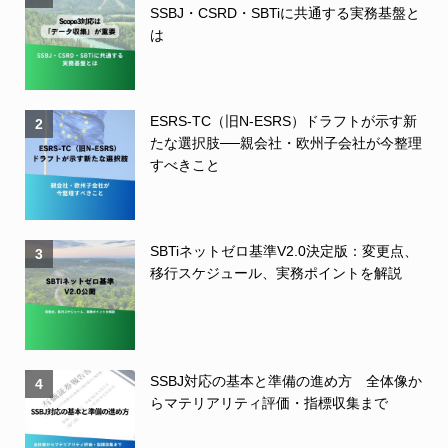
SSBJ・CSRD・SBTiに共通する実務基盤と
は
ESRS-TC（旧N-ESRS）ドラフトが示す新
2
たな選択肢──親会社・欧州子会社が今整理
すべきこと
SBTiネットゼロ基準V2.0決定版：変更点、
3
移行スケジュール、実務ポイントを解説
SSBJ対応の基本と準備の進め方 全体像か
4
らマテリアリティ評価・指標収集まで