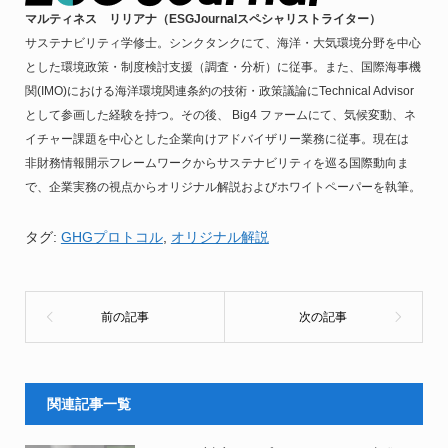
マルティネス リリアナ（ESGJournalスペシャリストライター）
サステナビリティ学修士。シンクタンクにて、海洋・大気環境分野を中心
とした環境政策・制度検討支援（調査・分析）に従事。また、国際海事機
関(IMO)における海洋環境関連条約の技術・政策議論にTechnical Advisor
として参画した経験を持つ。その後、 Big4 ファームにて、気候変動、ネ
イチャー課題を中心とした企業向けアドバイザリー業務に従事。現在は
非財務情報開示フレームワークからサステナビリティを巡る国際動向ま
で、企業実務の視点からオリジナル解説およびホワイトペーパーを執筆。
タグ:
GHGプロトコル
,
オリジナル解説
関連記事一覧