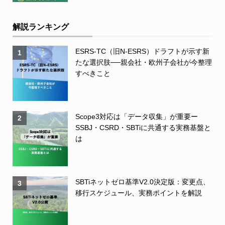
解説ランキング
ESRS-TC（旧N-ESRS）ドラフトが示す新
1
たな選択肢──親会社・欧州子会社が今整理
すべきこと
Scope3対応は「データ収集」が重要ー
2
SSBJ・CSRD・SBTiに共通する実務基盤と
は
SBTiネットゼロ基準V2.0決定版：変更点、
3
移行スケジュール、実務ポイントを解説