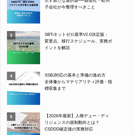
示す新たな選択肢──親会社・欧州
子会社が今整理すべきこと
SBTiネットゼロ基準V2.0決定版：
3
変更点、移行スケジュール、実務ポ
イントを解説
SSBJ対応の基本と準備の進め方
4
全体像からマテリアリティ評価・指
標収集まで
【2026年最新】人権デュー・ディ
5
リジェンスの規制動向とは？
CSDDD確定後の実務対応