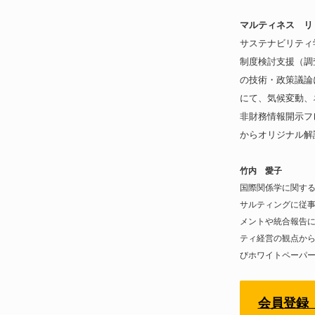
マルティネス リリ
サステナビリティ
制度検討支援（調
の技術・政策議論にT
にて、気候変動、
非財務情報開示フ
からオリジナル解
竹内 愛子
国際関係学に関す
サルティングに従事
メントや統合報告に関
ティ経営の観点か
びホワイトペーパ
会員登録