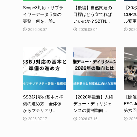
Scope3対応：サプラ
【後編】自然関連の
【30
イヤーデータ収集の
目標はどう立てれば
CDP
実務 何を、誰...
いいのか？SBTN...
ル変更
2026.08.07
2026.08.04
2026
SSBJ対応の基本と準
【2026年最新】人権
【開催
備の進め方 全体像
デュー・ディリジェ
ESG J
からマテリアリ...
ンスの規制動向...
第六回
2026.07.17
2026.07.15
2026