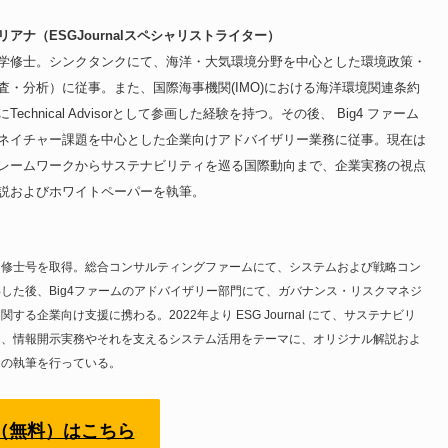
アナ（ESGJournalスペシャリストライター）
学修士。シンクタンクにて、海洋・大気環境分野を中心とした環境政策・
査・分析）に従事。また、国際海事機関(IMO)における海洋環境関連条約
echnical Advisorとして参画した経験を持つ。その後、 Big4 ファーム
ネイチャー課題を中心とした企業向けアドバイザリー業務に従事。現在は
レームワークからサステナビリティを巡る国際動向まで、企業実務の視点
説およびホワイトペーパーを執筆。
る修士号を取得。総合コンサルティングファームにて、システムおよび戦略コン
した後、Big4ファームのアドバイザリー部門にて、ガバナンス・リスクマネジ
する企業向け支援に携わる。2022年より ESG Journal にて、サステナビリ
ら、情報開示実務やそれを支えるシステム活用をテーマに、オリジナル解説およ
ーの執筆を行っている。
（無料）はこちら