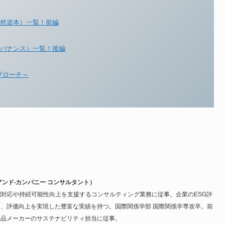
自然資本）一覧！前編
ガバナンス）一覧！後編
プローチ～
アンド‧カンパニー コンサルタント）
関対応や持続可能性向上を支援するコンサルティング業務に従事。企業のESG評
、評価向上を実現した豊富な実績を持つ。国際関係学部 国際関係学専攻卒。前
部品メーカーのサステナビリティ担当に従事。