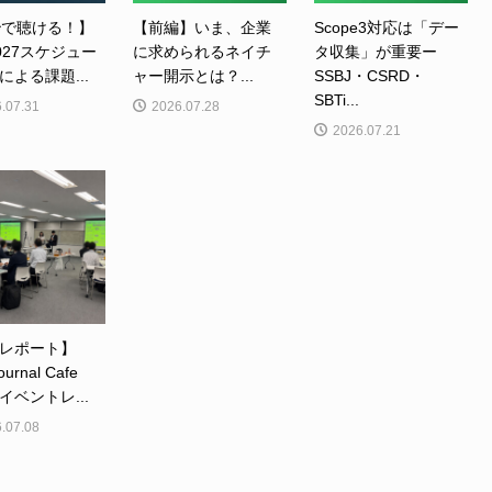
秒で聴ける！】
【前編】いま、企業
Scope3対応は「デー
2027スケジュー
に求められるネイチ
タ収集」が重要ー
による課題...
ャー開示とは？...
SSBJ・CSRD・
SBTi...
.07.31
2026.07.28
2026.07.21
レポート】
ournal Cafe
イベントレ...
.07.08