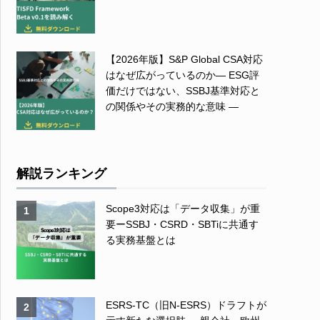
【2026年版】S&P Global CSA対応
はなぜ広がっているのか― ESG評
価だけではない、SSBJ基準対応と
の関係やその実務的な意味 ―
解説ランキング
Scope3対応は「データ収集」が重
1
要ーSSBJ・CSRD・SBTiに共通す
る実務基盤とは
ESRS-TC（旧N-ESRS）ドラフトが
2