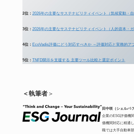
2位：
2026年の主要なサステナビリティイベント（気候変動・
3位：
2026年の主要なサステナビリティイベント（人的資本・
4位：
EcoVadis評価にどう対応すべきか ～評価対応と実務的ア
5位：
TNFD開示を支援する 主要ツール比較と選定ポイント
＜執筆者
＞
田中咲（シェルパ‧
企業のESG評価機
価機関対応に精通し
職では大手自動車