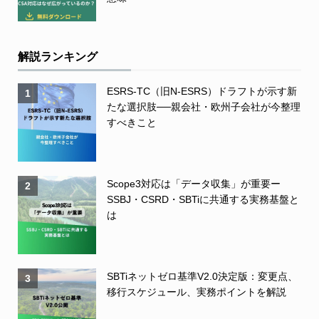
解説ランキング
ESRS-TC（旧N-ESRS）ドラフトが示す新
1
たな選択肢──親会社・欧州子会社が今整理
すべきこと
Scope3対応は「データ収集」が重要ー
2
SSBJ・CSRD・SBTiに共通する実務基盤と
は
SBTiネットゼロ基準V2.0決定版：変更点、
3
移行スケジュール、実務ポイントを解説