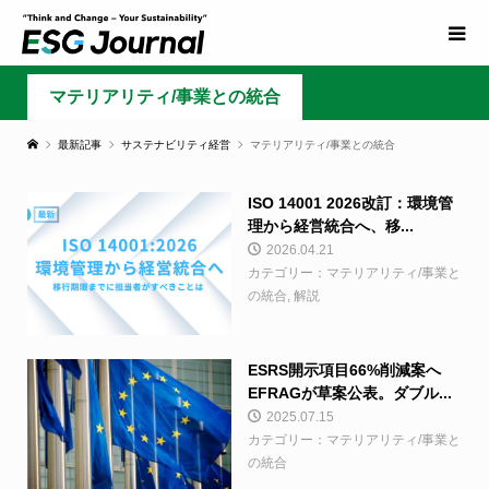
マテリアリティ/事業との統合
最新記事
サステナビリティ経営
マテリアリティ/事業との統合
ISO 14001 2026改訂：環境管
理から経営統合へ、移...
2026.04.21
カテゴリー：マテリアリティ/事業と
の統合, 解説
ESRS開示項目66%削減案へ
EFRAGが草案公表。ダブル...
2025.07.15
カテゴリー：マテリアリティ/事業と
の統合