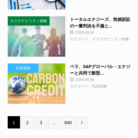
トータルエナジーズ、気候訴訟
サステナビリティ戦略
の一審判決を不服と...
2026.08.06
カテゴリー：サステナビリティ戦略
ベラ、S&Pグローバル・エナジ
気候変動
ーと共同で新型...
2026.08.06
カテゴリー：気候変動
1
2
3
…
840
