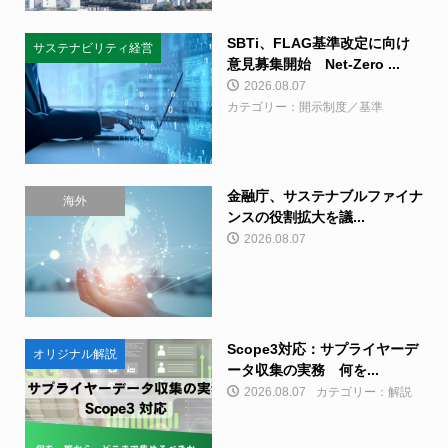
SBTi、FLAG基準改定に向け
サステナビリティ経営
意見募集開始 Net-Zero ...
2026.08.07
カテゴリー：開示制度／基準
金融庁、サステナブルファイナ
海外
ンスの役割拡大を議...
2026.08.07
Scope3対応：サプライヤーデ
オリジナル解説
ータ収集の実務 何を...
2026.08.07
カテゴリー：解説