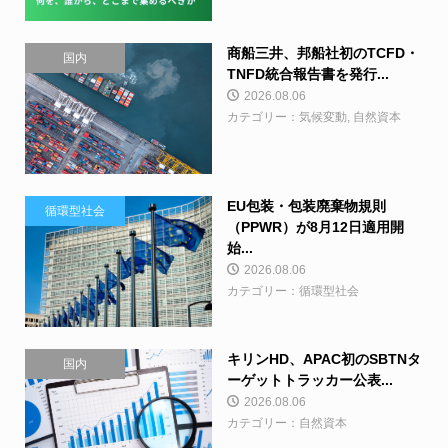
商船三井、邦船社初のTCFD・
国内
TNFD統合報告書を発行...
2026.08.06
カテゴリー：気候変動, 自然資本
EU包装・包装廃棄物規則
循環型社会
（PPWR）が8月12日適用開
始...
2026.08.06
カテゴリー：循環型社会
キリンHD、APAC初のSBTNタ
国内
ーゲットトラッカー公表...
2026.08.06
カテゴリー：自然資本