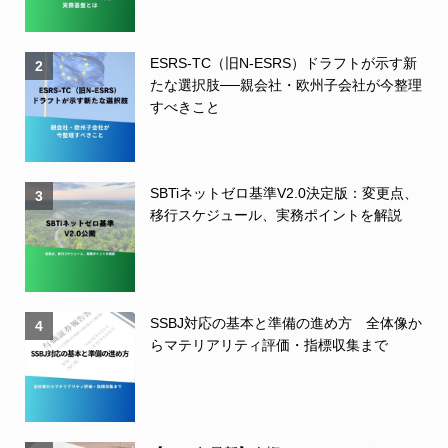
ESRS-TC（旧N-ESRS）ドラフトが示す新
2
たな選択肢──親会社・欧州子会社が今整理
すべきこと
SBTiネットゼロ基準V2.0決定版：変更点、
3
移行スケジュール、実務ポイントを解説
SSBJ対応の基本と準備の進め方 全体像か
4
らマテリアリティ評価・指標収集まで