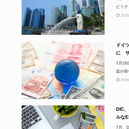
ビリテ
2026
ドイツ
に サ
7月29
益が前
2026
DIC
ルなES
7月、