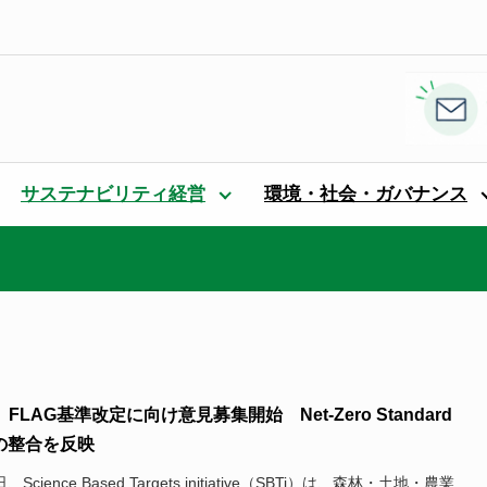
サステナビリティ経営
環境・社会・ガバナンス
i、FLAG基準改定に向け意見募集開始 Net-Zero Standard
の整合を反映
、Science Based Targets initiative（SBTi）は、森林・土地・農業