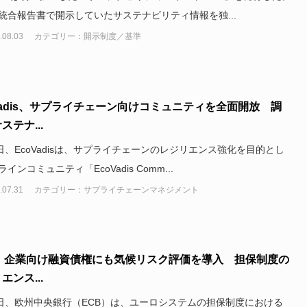
統合報告書で開示していたサステナビリティ情報を独...
.08.03
カテゴリー：開示制度／基準
Vadis、サプライチェーン向けコミュニティを全面開放 調
ステナ...
3日、EcoVadisは、サプライチェーンのレジリエンス強化を目的とし
インコミュニティ「EcoVadis Comm...
.07.31
カテゴリー：サプライチェーンマネジメント
B、企業向け融資債権にも気候リスク評価を導入 担保制度の
エンス...
4日、欧州中央銀行（ECB）は、ユーロシステムの担保制度における