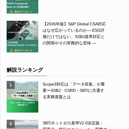
【2026年版】S&P Global CSA対応
はなぜ広がっているのか― ESG評
価だけではない、SSBJ基準対応と
の関係やその実務的な意味 ―
解説ランキング
Scope3対応は「データ収集」が重
1
要ーSSBJ・CSRD・SBTiに共通す
る実務基盤とは
SBTiネットゼロ基準V2.0決定版：
2