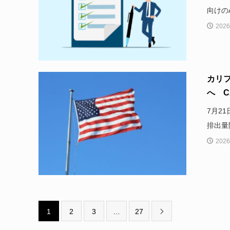
向けのAI
2026
カリフ
へ CA
7月2
排出量
2026
1
2
3
…
27
