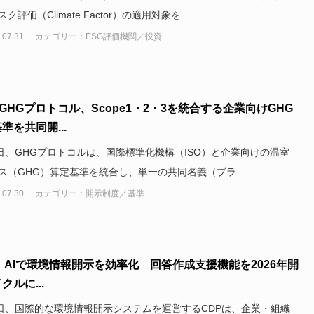
ク評価（Climate Factor）の適用対象を...
.07.31
カテゴリー：ESG評価機関／投資
とGHGプロトコル、Scope1・2・3を統合する企業向けGHG
準を共同開...
9日、GHGプロトコルは、国際標準化機構（ISO）と企業向けの温室
ス（GHG）算定基準を統合し、単一の共同名義（ブラ...
.07.30
カテゴリー：開示制度／基準
、AIで環境情報開示を効率化 回答作成支援機能を2026年開
クルに...
1日、国際的な環境情報開示システムを運営するCDPは、企業・組織