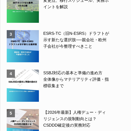
変更点、移行スケジュール、実務ポ
イントを解説
ESRS-TC（旧N-ESRS）ドラフトが
3
示す新たな選択肢──親会社・欧州
子会社が今整理すべきこと
SSBJ対応の基本と準備の進め方
4
全体像からマテリアリティ評価・指
標収集まで
【2026年最新】人権デュー・ディ
5
リジェンスの規制動向とは？
CSDDD確定後の実務対応