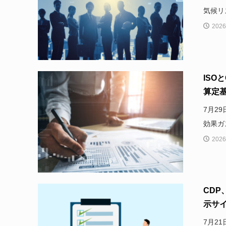
気候リス
2026
ISO
算定基
7月2
効果ガ
2026
CDP
示サイ
7月2