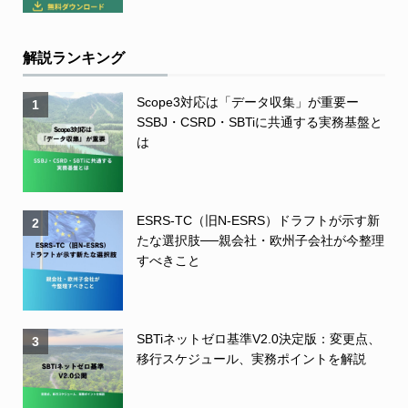
解説ランキング
Scope3対応は「データ収集」が重要ー
1
SSBJ・CSRD・SBTiに共通する実務基盤と
は
ESRS-TC（旧N-ESRS）ドラフトが示す新
2
たな選択肢──親会社・欧州子会社が今整理
すべきこと
SBTiネットゼロ基準V2.0決定版：変更点、
3
移行スケジュール、実務ポイントを解説