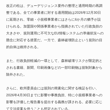
改正の柱は、デューデリジェンス要件の整理と適用時期の再調
整である。全ての事業者に対する適用開始は2026年12月30日
に延期され、零細・小規模事業者にはさらに6か月の猶予が設
けられる。加盟国や関係事業者から指摘されていた行政負担の
大きさや、規則運用に不可欠なEU情報システムの準備状況への
懸念に対応する措置だ。一方で、森林破壊防止という規則の目
的自体は維持される。
また、行政負担軽減の一環として、森林破壊リスクが限定的と
される書籍、新聞、印刷画像などの一部印刷物は規制対象から
除外された。
さらに、欧州委員会には規則の簡素化に関する検証を行い、
2026年4月30日までに影響や事務負担、特に小規模事業者への
影響を評価した報告書を提出する義務が課される。必要に応じ
て立法提案を伴うことも想定されている。