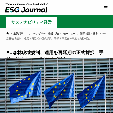
サステナビリティ経営
最新記事
サステナビリティ経営
,
海外
,
海外ニュース
,
開示制度／基準
EU
森林破壊規制、適用を再延期の正式採択 手続き簡素化で事業者負担軽減
EU森林破壊規制、適用を再延期の正式採択 手
続き簡素化で事業者負担軽減