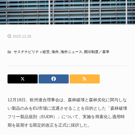
2025.12.26
サステナビリティ経営
,
海外
,
海外ニュース
,
開示制度／基準
12月18日、欧州連合理事会は、森林破壊と森林劣化に関与しな
い製品のみをEU市場に流通させることを目的とした「森林破壊
フリー製品規則（EUDR）」について、実施を簡素化し適用時
期を延期する限定的改正を正式に採択した。