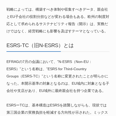
戦略によっては、構築すべき体制や収集すべきデータ、親会社
とEU子会社の役割分担などが変わる場合もある。欧州の制度対
応として求められるサステナビリティ報告（開示）は、実務だ
けではなく、経営戦略にも影響を及ぼすテーマとなっている。
ESRS-TC（旧N-ESRS）とは
EFRAGの7月の会議において、”N-ESRS（Non-EU：
ESRS）”という名称は、”ESRS for Third-Country
Groups（ESRS-TC）”という名称に変更されたことが明らかに
なった。本開示基準の対象となるのは、EU域内に対象となる子
会社や支店があり、EU域外に最終親会社を持つ企業である。
ESRSーTCは、基本構造はESRSを踏襲しながらも、現状では
第三国企業の実務負担を軽減する方向性が示された。ミックス