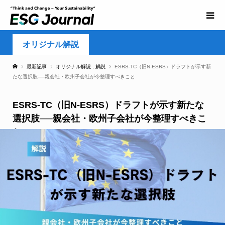
オリジナル解説
最新記事
オリジナル解説
,
解説
ESRS-TC（旧N-ESRS）ドラフトが示す新
たな選択肢──親会社・欧州子会社が今整理すべきこと
ESRS-TC（旧N-ESRS）ドラフトが示す新たな
選択肢──親会社・欧州子会社が今整理すべきこ
と