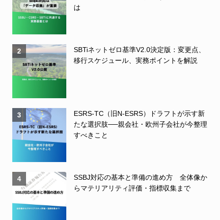
は
SBTiネットゼロ基準V2.0決定版：変更点、
2
移行スケジュール、実務ポイントを解説
ESRS-TC（旧N-ESRS）ドラフトが示す新
3
たな選択肢──親会社・欧州子会社が今整理
すべきこと
SSBJ対応の基本と準備の進め方 全体像か
4
らマテリアリティ評価・指標収集まで