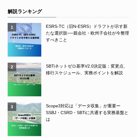
解説ランキング
ESRS-TC（旧N-ESRS）ドラフトが示す新
1
たな選択肢──親会社・欧州子会社が今整理
すべきこと
SBTiネットゼロ基準V2.0決定版：変更点、
2
移行スケジュール、実務ポイントを解説
Scope3対応は「データ収集」が重要ー
3
SSBJ・CSRD・SBTiに共通する実務基盤と
は