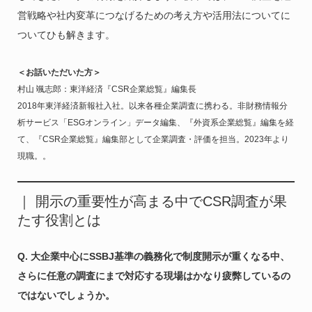
営戦略や社内変革につなげるための考え方や活用法についてに
ついてひも解きます。
＜お話いただいた方＞
村山 颯志郎：東洋経済『CSR企業総覧』編集長
2018年東洋経済新報社入社。以来各種企業調査に携わる。非財務情報分
析サービス「ESGオンライン」データ編集、『外資系企業総覧』編集を経
て、『CSR企業総覧』編集部として企業調査・評価を担当。2023年より
現職。。
｜ 開示の重要性が高まる中でCSR調査が果
たす役割とは
Q. 大企業中心にSSBJ基準の義務化で制度開示が重くなる中、
さらに任意の調査にまで対応する現場はかなり疲弊しているの
ではないでしょうか。