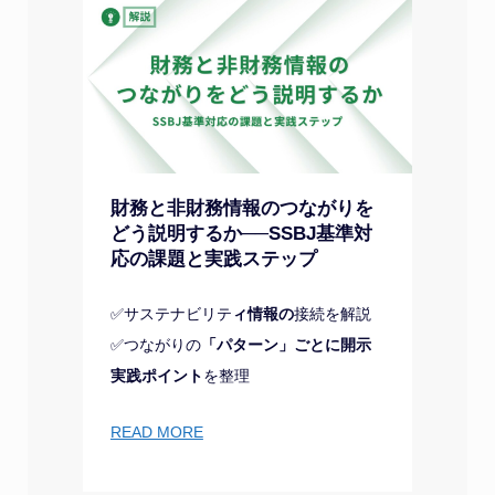
財務と非財務情報のつながりを
どう説明するか──SSBJ基準対
応の課題と実践ステップ
✅サステナビリテ
ィ情報の
接続を解説
✅つながりの
「パターン」ごとに開示
実践ポイント
を整理
READ MORE