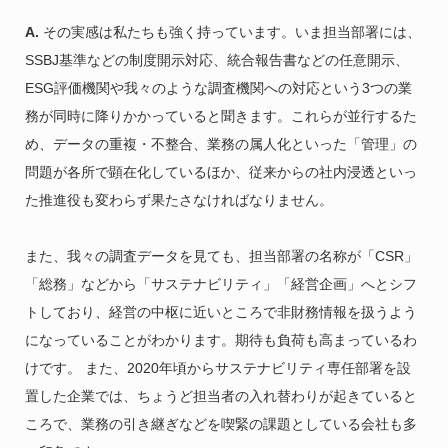
A.
その実感は私たちも強く持っています。いま担当部署には、
SSBJ基準などの制度開示対応、統合報告書などの任意開示、
ESG評価機関や我々のような調査機関への対応という3つの業
務が同時に降りかかっていると聞きます。これらが並行するた
め、データの重複・不整合、業務の属人化といった「管理」の
問題が各所で顕在化しているほか、従来からの社内浸透といっ
た推進役も変わらず果たさなければなりません。
また、我々の調査データを見ても、担当部署の名称が「CSR」
「総務」などから「サステナビリティ」「経営企画」へとシフ
トしており、経営の中枢に近いところで非財務情報を扱うよう
になっていることがわかります。期待も負荷も高まっているわ
けです。 また、2020年頃からサステナビリティ専任部署を設
置した企業では、ちょうど担当者の入れ替わりが起きていると
ころで、業務の引き継ぎなどを喫緊の課題としている会社も多