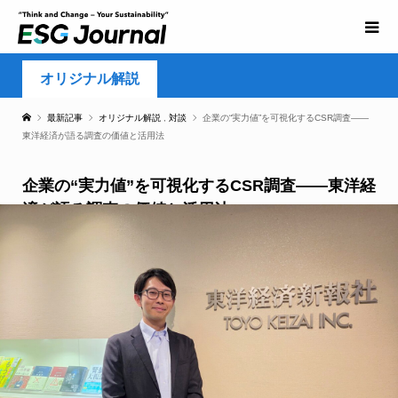
オリジナル解説
最新記事
オリジナル解説
,
対談
企業の“実力値”を可視化するCSR調査――
東洋経済が語る調査の価値と活用法
企業の“実力値”を可視化するCSR調査――東洋経
済が語る調査の価値と活用法