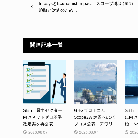
InfosysとEconomist Impact、スコープ3排出量の
追跡と対処のため...
関連記事一覧
SBTi、電力セクター
GHGプロトコル、
SBTi
向けネットゼロ基準
Scope2改定案へのパ
に向け
改定案を再公表...
ブコメ公表 アワリ...
始 Net-
2026.08.07
2026.08.07
2026