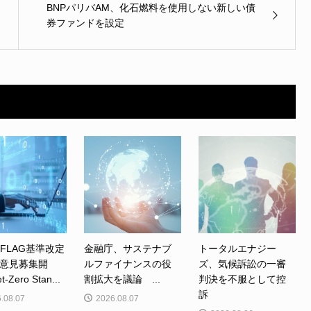
BNPパリバAM、化石燃料を使用しない新しい債
券ファンドを設定
、FLAG基準改定
金融庁、サステナブ
トータルエナジー
意見募集開
ルファイナンスの役
ズ、気候訴訟の一審
Zero Stan...
割拡大を議論 ...
判決を不服として控
訴
.08.07
2026.08.07