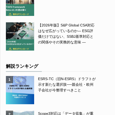
【2026年版】S&P Global CSA対応
はなぜ広がっているのか― ESG評
価だけではない、SSBJ基準対応と
の関係やその実務的な意味 ―
解説ランキング
ESRS-TC（旧N-ESRS）ドラフトが
1
示す新たな選択肢──親会社・欧州
子会社が今整理すべきこと
Scope3対応は「データ収集」が重
2