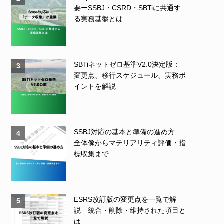
要ーSSBJ・CSRD・SBTiに共通す
る実務基盤とは
SBTiネットゼロ基準V2.0決定版：
3
変更点、移行スケジュール、実務ポ
イントを解説
SSBJ対応の基本と準備の進め方
4
全体像からマテリアリティ評価・指
標収集まで
ESRS改訂版の変更点を一覧で解
5
説 統合・削除・維持された項目と
は