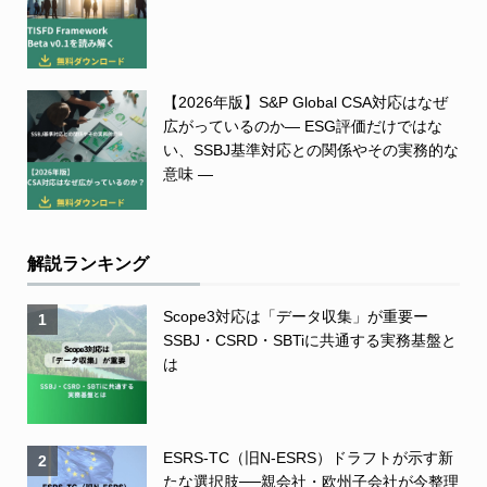
【2026年版】S&P Global CSA対応はなぜ
広がっているのか― ESG評価だけではな
い、SSBJ基準対応との関係やその実務的な
意味 ―
解説ランキング
Scope3対応は「データ収集」が重要ー
1
SSBJ・CSRD・SBTiに共通する実務基盤と
は
ESRS-TC（旧N-ESRS）ドラフトが示す新
2
たな選択肢──親会社・欧州子会社が今整理