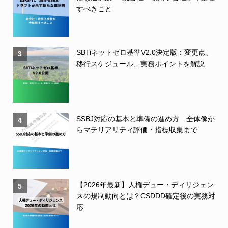
すべきこと
SBTiネットゼロ基準V2.0決定版：変更点、
3
移行スケジュール、実務ポイントを解説
SSBJ対応の基本と準備の進め方 全体像か
4
らマテリアリティ評価・指標収集まで
【2026年最新】人権デュー・ディリジェン
5
スの規制動向とは？CSDDD確定後の実務対
応