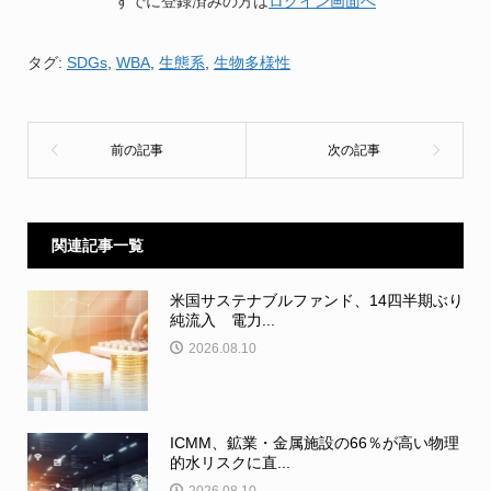
すでに登録済みの方は
ログイン画面へ
タグ:
SDGs
,
WBA
,
生態系
,
生物多様性
関連記事一覧
米国サステナブルファンド、14四半期ぶり
純流入 電力...
2026.08.10
ICMM、鉱業・金属施設の66％が高い物理
的水リスクに直...