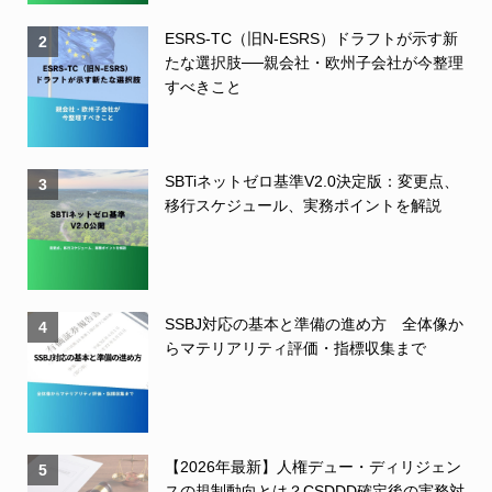
ESRS-TC（旧N-ESRS）ドラフトが示す新
2
たな選択肢──親会社・欧州子会社が今整理
すべきこと
SBTiネットゼロ基準V2.0決定版：変更点、
3
移行スケジュール、実務ポイントを解説
SSBJ対応の基本と準備の進め方 全体像か
4
らマテリアリティ評価・指標収集まで
【2026年最新】人権デュー・ディリジェン
5
スの規制動向とは？CSDDD確定後の実務対