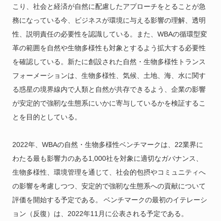
こり、社会と経済が自然に配慮したアプローチをとることが急
務になっている今、ビジネスが環境に与える影響の理解、透明
性、説明責任の必要性を認識している。また、WBAの循環型変
革の範囲を自然や生物多様性も対象とするよう拡大する必要性
を確認している。新たに創設された自然・生物多様性トランス
フォーメーションは、生物多様性、気候、土地、海、水に関す
る惑星の境界線内で人類と自然が共存できるよう、企業の影響
が安定的で強靭な生態系にいかに寄与しているかを検証するこ
とを目的としている。
2022年、WBAの自然・生物多様性ベンチマークは、22業界に
わたる最も影響力のある1,000社を対象に適切なガバナンス、
生物多様性、環境管理を通じて、社会的包摂やコミュニティへ
の影響を考慮しつつ、安定的で強靭な生態系への貢献について
評価を開始する予定である。 ベンチマークの最初のイテレーシ
ョン（反復）は、2022年11月に公表される予定である。