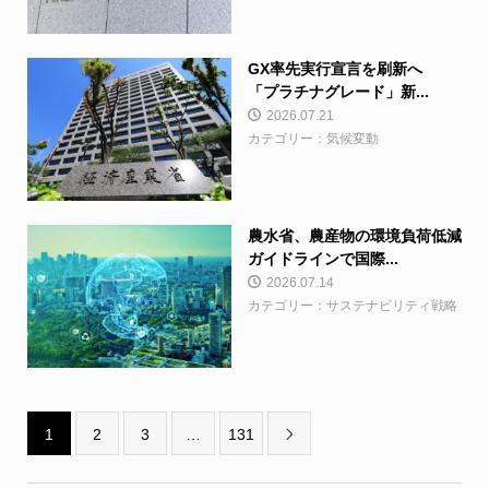
GX率先実行宣言を刷新へ
「プラチナグレード」新...
2026.07.21
カテゴリー：気候変動
農水省、農産物の環境負荷低減
ガイドラインで国際...
2026.07.14
カテゴリー：サステナビリティ戦略
1
2
3
…
131
