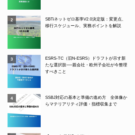
SBTiネットゼロ基準V2.0決定版：変更点、
2
移行スケジュール、実務ポイントを解説
ESRS-TC（旧N-ESRS）ドラフトが示す新
3
たな選択肢──親会社・欧州子会社が今整理
すべきこと
SSBJ対応の基本と準備の進め方 全体像か
4
らマテリアリティ評価・指標収集まで