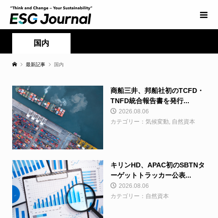
国内
最新記事
国内
商船三井、邦船社初のTCFD・
TNFD統合報告書を発行...
2026.08.06
カテゴリー：気候変動, 自然資本
キリンHD、APAC初のSBTNタ
ーゲットトラッカー公表...
2026.08.06
カテゴリー：自然資本