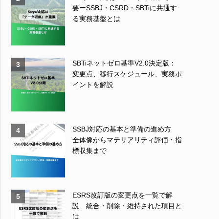
要ーSSBJ・CSRD・SBTiに共通す
る実務基盤とは
SBTiネットゼロ基準V2.0決定版：
3
変更点、移行スケジュール、実務ポ
イントを解説
SSBJ対応の基本と準備の進め方
4
全体像からマテリアリティ評価・指
標収集まで
ESRS改訂版の変更点を一覧で解
5
説 統合・削除・維持された項目と
は