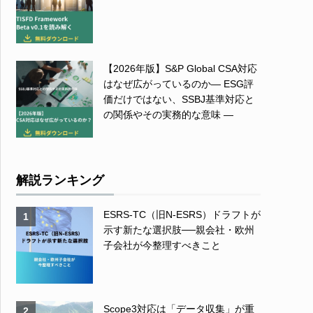
【2026年版】S&P Global CSA対応
はなぜ広がっているのか― ESG評
価だけではない、SSBJ基準対応と
の関係やその実務的な意味 ―
解説ランキング
ESRS-TC（旧N-ESRS）ドラフトが
1
示す新たな選択肢──親会社・欧州
子会社が今整理すべきこと
Scope3対応は「データ収集」が重
2