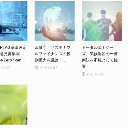
、FLAG基準改定
金融庁、サステナブ
トータルエナジー
意見募集開
ルファイナンスの役
ズ、気候訴訟の一審
Zero Stan...
割拡大を議論 ...
判決を不服として控
訴
.08.07
2026.08.07
2026.08.06