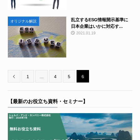
乱立するESG情報開示基準に
オリジナル解説
日本企業はいかに対応す...
2021.01.19
1
…
4
5
6

【最新のお役立ち資料・セミナー】