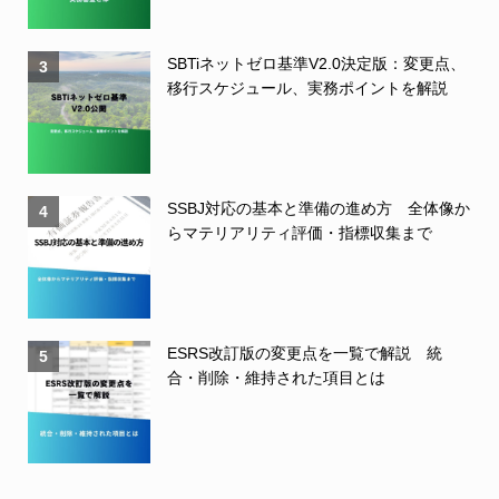
SBTiネットゼロ基準V2.0決定版：変更点、
3
移行スケジュール、実務ポイントを解説
SSBJ対応の基本と準備の進め方 全体像か
4
らマテリアリティ評価・指標収集まで
ESRS改訂版の変更点を一覧で解説 統
5
合・削除・維持された項目とは