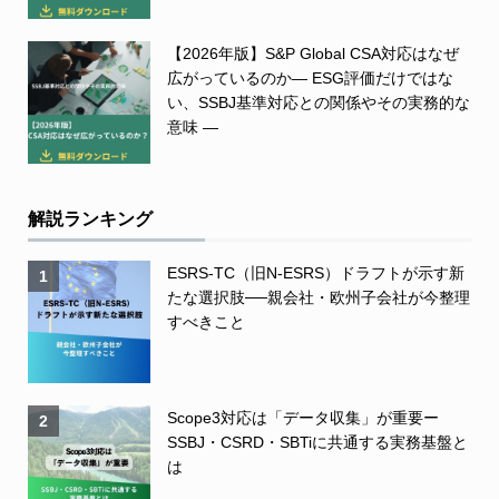
【2026年版】S&P Global CSA対応はなぜ
広がっているのか― ESG評価だけではな
い、SSBJ基準対応との関係やその実務的な
意味 ―
解説ランキング
ESRS-TC（旧N-ESRS）ドラフトが示す新
1
たな選択肢──親会社・欧州子会社が今整理
すべきこと
Scope3対応は「データ収集」が重要ー
2
SSBJ・CSRD・SBTiに共通する実務基盤と
は