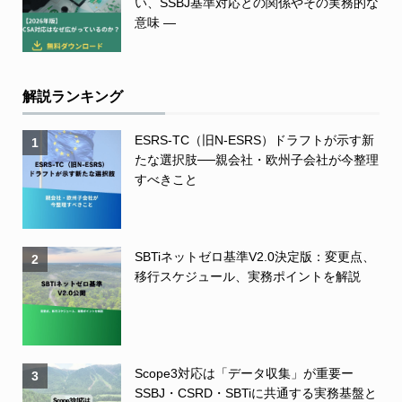
い、SSBJ基準対応との関係やその実務的な
意味 ―
解説ランキング
ESRS-TC（旧N-ESRS）ドラフトが示す新
1
たな選択肢──親会社・欧州子会社が今整理
すべきこと
SBTiネットゼロ基準V2.0決定版：変更点、
2
移行スケジュール、実務ポイントを解説
Scope3対応は「データ収集」が重要ー
3
SSBJ・CSRD・SBTiに共通する実務基盤と