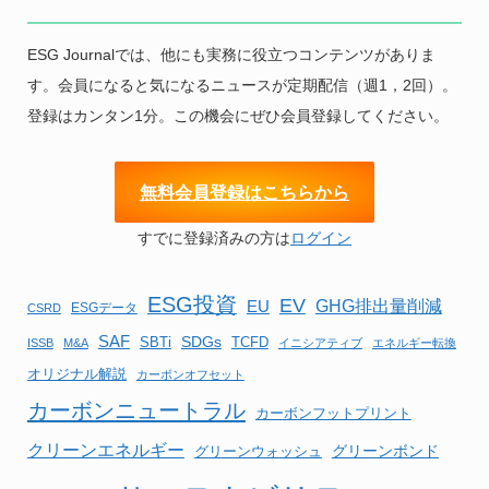
ESG Journalでは、他にも実務に役立つコンテンツがありま
す。会員になると気になるニュースが定期配信（週1，2回）。
登録はカンタン1分。この機会にぜひ会員登録してください。
無
料会員登録はこちらから
すでに登録済みの方は
ログイン
ESG投資
EV
EU
GHG排出量削減
ESGデータ
CSRD
SAF
SBTi
SDGs
TCFD
ISSB
M&A
イニシアティブ
エネルギー転換
オリジナル解説
カーボンオフセット
カーボンニュートラル
カーボンフットプリント
クリーンエネルギー
グリーンボンド
グリーンウォッシュ