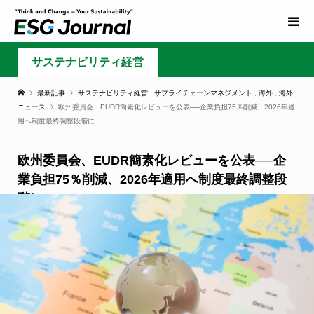
サステナビリティ経営
最新記事
サステナビリティ経営
,
サプライチェーンマネジメント
,
海外
,
海外
ニュース
欧州委員会、EUDR簡素化レビューを公表──企業負担75％削減、2026年適
用へ制度最終調整段階に
欧州委員会、EUDR簡素化レビューを公表──企
業負担75％削減、2026年適用へ制度最終調整段
階に