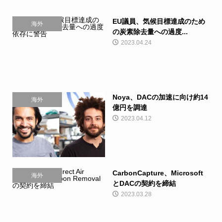
EU議員、気候目標達成のため
海外
の炭素除去量への過度...
2023.04.24
Noya、DACの加速に向け約14
海外
億円を調達
2023.04.12
CarbonCapture、Microsoft
海外
とDACの契約を締結
2023.03.28