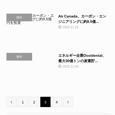
Air Canada、カーボン・エン
海外
ジニアリングに約9.5億...
2022.11.22
エネルギー企業Occidental、
海外
最大30億トンの炭素貯...
2022.11.03
1
2
3
4

