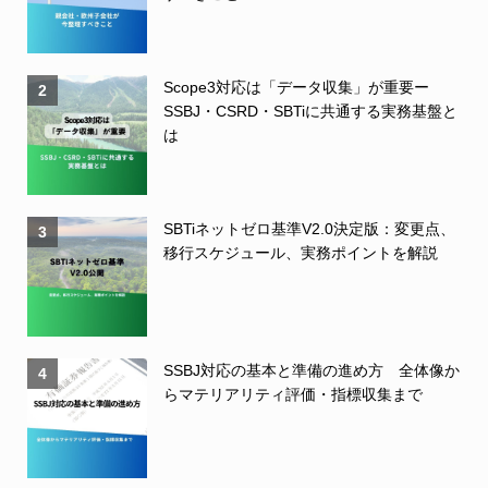
Scope3対応は「データ収集」が重要ー
2
SSBJ・CSRD・SBTiに共通する実務基盤と
は
SBTiネットゼロ基準V2.0決定版：変更点、
3
移行スケジュール、実務ポイントを解説
SSBJ対応の基本と準備の進め方 全体像か
4
らマテリアリティ評価・指標収集まで