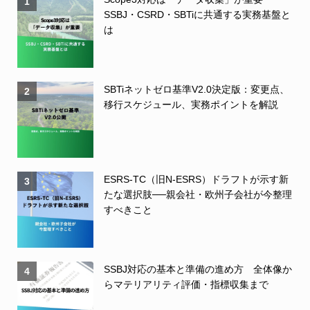
1
SSBJ・CSRD・SBTiに共通する実務基盤と
は
SBTiネットゼロ基準V2.0決定版：変更点、
2
移行スケジュール、実務ポイントを解説
ESRS-TC（旧N-ESRS）ドラフトが示す新
3
たな選択肢──親会社・欧州子会社が今整理
すべきこと
SSBJ対応の基本と準備の進め方 全体像か
4
らマテリアリティ評価・指標収集まで