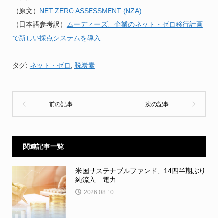
（原文）
NET ZERO ASSESSMENT (NZA)
（日本語参考訳）
ムーディーズ、企業のネット・ゼロ移行計画
で新しい採点システムを導入
タグ:
ネット・ゼロ
,
脱炭素
関連記事一覧
米国サステナブルファンド、14四半期ぶり
純流入 電力...
2026.08.10