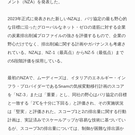
メント（NZA）を発表した。
2023年正式に発表された新しいNZAは、パリ協定の最も野心的
な目標に沿ったグローバルなネット・ゼロの道筋に対する企業
の炭素排出削減プロファイルの強さを評価するもので、企業の
野心だけでなく、排出削減に関する計画やガバナンスも考慮さ
れている。NZAは、NZ-1（最高点）からNZ-5（最低点）まで
の5段階評価を採用している。
最初のNZAで、ムーディーズは、イタリアのエネルギー・イン
フラ・プロバイダーであるSnamの気候変動移行計画のスコア
を「NZ-3」または「重要」とし、同社の野心はパリ協定の目標
と一致する「2℃を十分に下回る」と評価され、その実施状況
は「堅実」と評価された。スコープ1と2の排出量に関する行動
計画は、実証済みでスケールアップが容易な技術に基づいてい
るが、スコープ3の排出量については、制御が困難な排出源か