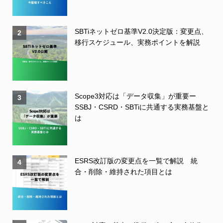
SBTiネットゼロ基準V2.0決定版：変更点、
2
移行スケジュール、実務ポイントを解説
Scope3対応は「データ収集」が重要ー
3
SSBJ・CSRD・SBTiに共通する実務基盤と
は
ESRS改訂版の変更点を一覧で解説 統
4
合・削除・維持された項目とは