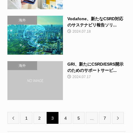
Vodafone、新たなCSRD対応
海外
のサステナビリ報告ソリ...
2024.07.18
GRI、新たにCSRD/ESRS開示
海外
のためのサポートサービ...
2024.07.17
1
2
3
4
5
…
7

