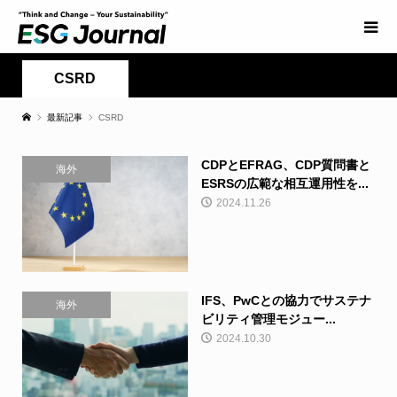
CSRD
最新記事
CSRD
CDPとEFRAG、CDP質問書と
海外
ESRSの広範な相互運用性を...
2024.11.26
IFS、PwCとの協力でサステナ
海外
ビリティ管理モジュー...
2024.10.30