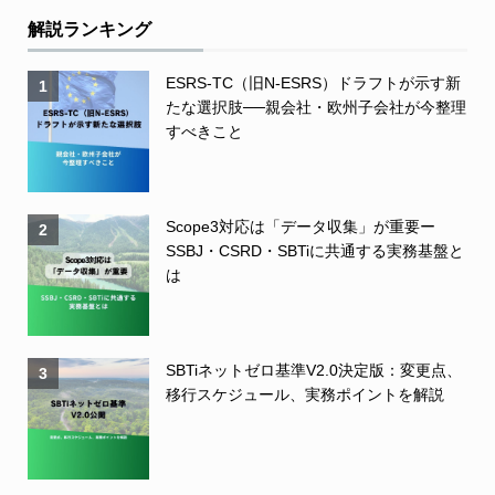
解説ランキング
ESRS-TC（旧N-ESRS）ドラフトが示す新
1
たな選択肢──親会社・欧州子会社が今整理
すべきこと
Scope3対応は「データ収集」が重要ー
2
SSBJ・CSRD・SBTiに共通する実務基盤と
は
SBTiネットゼロ基準V2.0決定版：変更点、
3
移行スケジュール、実務ポイントを解説