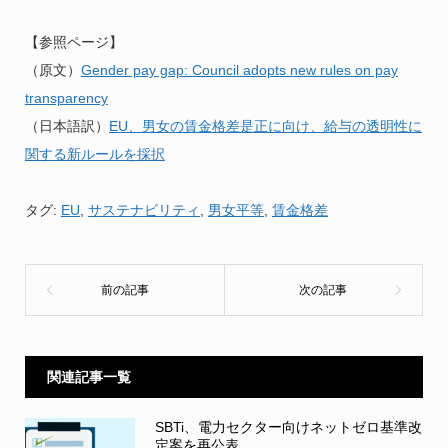
【参照ページ】
（原文）
Gender pay gap: Council adopts new rules on pay
transparency
（日本語訳）
EU、男女の賃金格差是正に向け、給与の透明性に
関する新ルールを採択
タグ:
EU
,
サステナビリティ
,
男女平等
,
賃金格差
関連記事一覧
SBTi、電力セクター向けネットゼロ基準改
定案を再公表...