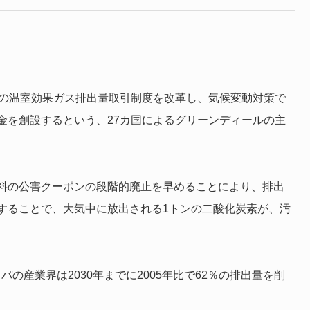
EUの温室効果ガス排出量取引制度を改革し、気候変動対策で
金を創設するという、27カ国によるグリーンディールの主
料の公害クーポンの段階的廃止を早めることにより、排出
することで、大気中に放出される1トンの二酸化炭素が、汚
の産業界は2030年までに2005年比で62％の排出量を削