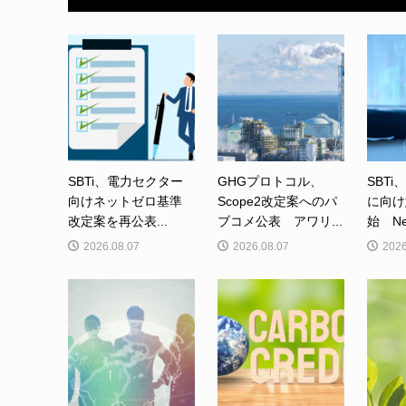
SBTi、電力セクター
GHGプロトコル、
SBTi
向けネットゼロ基準
Scope2改定案へのパ
に向け
改定案を再公表...
ブコメ公表 アワリ...
始 Net-
2026.08.07
2026.08.07
2026