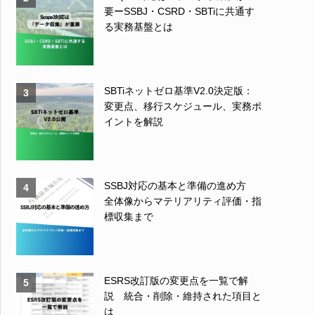
要ーSSBJ・CSRD・SBTiに共通す
る実務基盤とは
SBTiネットゼロ基準V2.0決定版：
3
変更点、移行スケジュール、実務ポ
イントを解説
SSBJ対応の基本と準備の進め方
4
全体像からマテリアリティ評価・指
標収集まで
ESRS改訂版の変更点を一覧で解
5
説 統合・削除・維持された項目と
は