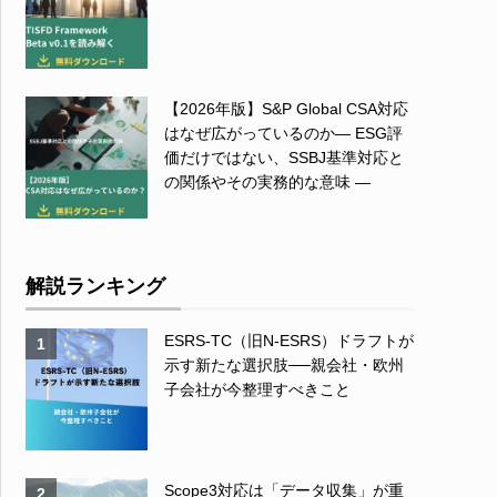
【2026年版】S&P Global CSA対応
はなぜ広がっているのか― ESG評
価だけではない、SSBJ基準対応と
の関係やその実務的な意味 ―
解説ランキング
ESRS-TC（旧N-ESRS）ドラフトが
1
示す新たな選択肢──親会社・欧州
子会社が今整理すべきこと
Scope3対応は「データ収集」が重
2