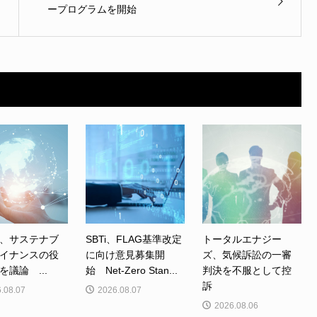
ープログラムを開始
、サステナブ
SBTi、FLAG基準改定
トータルエナジー
イナンスの役
に向け意見募集開
ズ、気候訴訟の一審
を議論 ...
始 Net-Zero Stan...
判決を不服として控
訴
.08.07
2026.08.07
2026.08.06