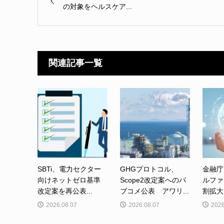
の対象をヘルスケア...
関連記事一覧
SBTi、電力セクター
GHGプロトコル、
金融庁
向けネットゼロ基準
Scope2改定案へのパ
ルファ
改定案を再公表...
ブコメ公表 アワリ...
割拡大
2026.08.07
2026.08.07
2026