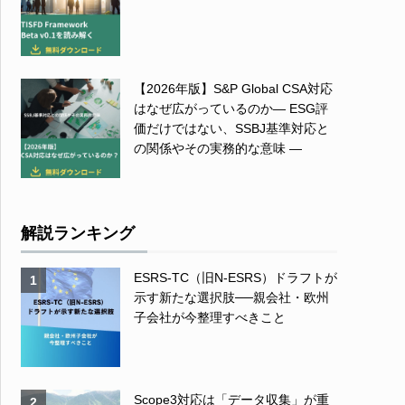
【2026年版】S&P Global CSA対応
はなぜ広がっているのか― ESG評
価だけではない、SSBJ基準対応と
の関係やその実務的な意味 ―
解説ランキング
ESRS-TC（旧N-ESRS）ドラフトが
1
示す新たな選択肢──親会社・欧州
子会社が今整理すべきこと
Scope3対応は「データ収集」が重
2