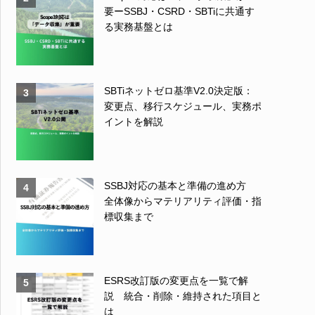
要ーSSBJ・CSRD・SBTiに共通す
る実務基盤とは
SBTiネットゼロ基準V2.0決定版：
3
変更点、移行スケジュール、実務ポ
イントを解説
SSBJ対応の基本と準備の進め方
4
全体像からマテリアリティ評価・指
標収集まで
ESRS改訂版の変更点を一覧で解
5
説 統合・削除・維持された項目と
は