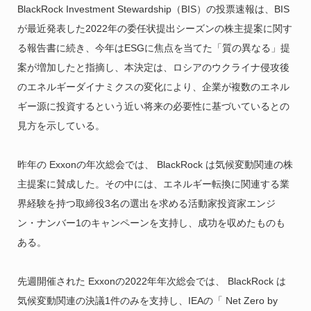
BlackRock Investment Stewardship（BIS）の投票速報は、BIS
が最近発表した2022年の委任状提出シーズンの株主提案に関す
る報告書に続き、今年はESGに焦点を当てた「質の異なる」提
案が増加したと指摘し、本決定は、ロシアのウクライナ侵攻後
のエネルギーダイナミクスの変化により、企業が複数のエネル
ギー源に投資するという近い将来の必要性に基づいているとの
見方を示している。
昨年の Exxonの年次総会では、 BlackRock は気候変動関連の株
主提案に賛成した。その中には、エネルギー転換に関連する業
界経験を持つ取締役3名の選出を求める活動家投資家エンジ
ン・ナンバー1のキャンペーンを支持し、成功を収めたものも
ある。
先週開催された Exxonの2022年年次総会では、 BlackRock は
気候変動関連の決議1件のみを支持し、IEAの「 Net Zero by