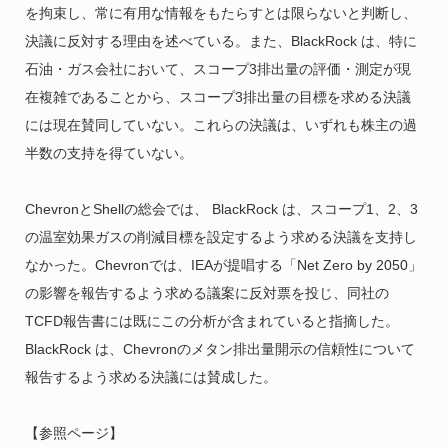
を拘束し、常に有用な情報をもたらすとは限らないと判断し、
決議に反対する理由を述べている。また、BlackRock は、特に
石油・ガス会社において、スコープ3排出量の評価・測定が現
在複雑であることから、スコープ3排出量の目標を求める決議
には現在賛同していない。これらの決議は、いずれも株主の過
半数の支持を得ていない。
ChevronとShellの総会では、 BlackRock は、スコープ1、2、3
の温室効果ガスの削減目標を設定するよう求める決議を支持し
なかった。Chevronでは、IEAが提唱する「Net Zero by 2050」
の影響を報告するよう求める議案に反対票を投じ、同社の
TCFD報告書には既にこの分析が含まれていると指摘した。
BlackRock は、Chevronのメタン排出量開示の信頼性について
報告するよう求める決議には賛成した。
【参照ページ】