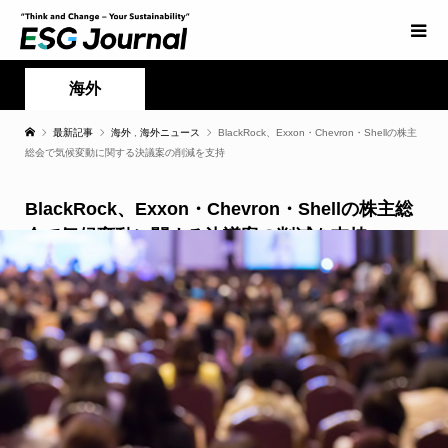
海外
最新記事
海外
,
海外ニュース
BlackRock、Exxon・Chevron・Shellの株主
総会で気候変動に関する決議案の削減を支持
BlackRock、Exxon・Chevron・Shellの株主総
会で気候変動に関する決議案の削減を支持