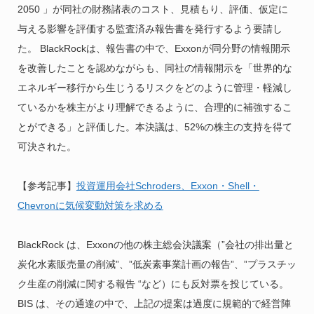
2050 」が同社の財務諸表のコスト、見積もり、評価、仮定に
与える影響を評価する監査済み報告書を発行するよう要請し
た。 BlackRockは、報告書の中で、Exxonが同分野の情報開示
を改善したことを認めながらも、同社の情報開示を「世界的な
エネルギー移行から生じうるリスクをどのように管理・軽減し
ているかを株主がより理解できるように、合理的に補強するこ
とができる」と評価した。本決議は、52%の株主の支持を得て
可決された。
【参考記事】
投資運用会社Schroders、Exxon・Shell・
Chevronに気候変動対策を求める
BlackRock は、Exxonの他の株主総会決議案（”会社の排出量と
炭化水素販売量の削減”、”低炭素事業計画の報告”、”プラスチッ
ク生産の削減に関する報告 “など）にも反対票を投じている。
BIS は、その通達の中で、上記の提案は過度に規範的で経営陣