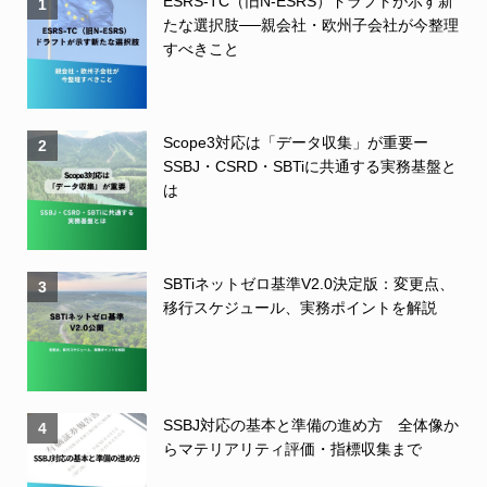
ESRS-TC（旧N-ESRS）ドラフトが示す新
1
たな選択肢──親会社・欧州子会社が今整理
すべきこと
Scope3対応は「データ収集」が重要ー
2
SSBJ・CSRD・SBTiに共通する実務基盤と
は
SBTiネットゼロ基準V2.0決定版：変更点、
3
移行スケジュール、実務ポイントを解説
SSBJ対応の基本と準備の進め方 全体像か
4
らマテリアリティ評価・指標収集まで