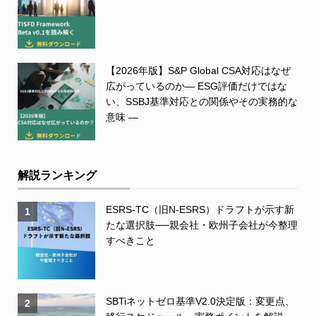
【2026年版】S&P Global CSA対応はなぜ
広がっているのか― ESG評価だけではな
い、SSBJ基準対応との関係やその実務的な
意味 ―
解説ランキング
ESRS-TC（旧N-ESRS）ドラフトが示す新
1
たな選択肢──親会社・欧州子会社が今整理
すべきこと
SBTiネットゼロ基準V2.0決定版：変更点、
2