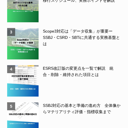
移行スケジュール、実務ポイントを解説
Scope3対応は「データ収集」が重要ー
3
SSBJ・CSRD・SBTiに共通する実務基盤と
は
ESRS改訂版の変更点を一覧で解説 統
4
合・削除・維持された項目とは
SSBJ対応の基本と準備の進め方 全体像か
5
らマテリアリティ評価・指標収集まで