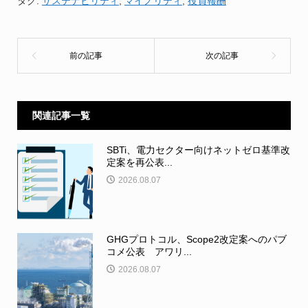
タグ:
サステナビリティ
,
マイノリティ
,
役員報酬
関連記事一覧
SBTi、電力セクター向けネットゼロ基準改
定案を再公表...
2026.08.07
GHGプロトコル、Scope2改定案へのパブ
コメ公表 アワリ...
2026.08.07