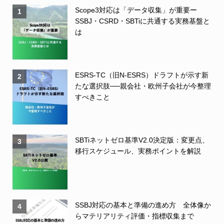
Scope3対応は「データ収集」が重要ー
1
SSBJ・CSRD・SBTiに共通する実務基盤と
は
ESRS-TC（旧N-ESRS）ドラフトが示す新
2
たな選択肢──親会社・欧州子会社が今整理
すべきこと
SBTiネットゼロ基準V2.0決定版：変更点、
3
移行スケジュール、実務ポイントを解説
SSBJ対応の基本と準備の進め方 全体像か
4
らマテリアリティ評価・指標収集まで