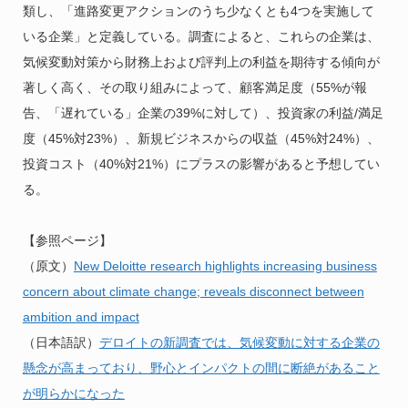
類し、「進路変更アクションのうち少なくとも4つを実施して
いる企業」と定義している。調査によると、これらの企業は、
気候変動対策から財務上および評判上の利益を期待する傾向が
著しく高く、その取り組みによって、顧客満足度（55%が報
告、「遅れている」企業の39%に対して）、投資家の利益/満足
度（45%対23%）、新規ビジネスからの収益（45%対24%）、
投資コスト（40%対21%）にプラスの影響があると予想してい
る。
【参照ページ】
（原文）
New Deloitte research highlights increasing business
concern about climate change; reveals disconnect between
ambition and impact
（日本語訳）
デロイトの新調査では、気候変動に対する企業の
懸念が高まっており、野心とインパクトの間に断絶があること
が明らかになった