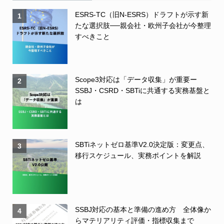
ESRS-TC（旧N-ESRS）ドラフトが示す新
1
たな選択肢──親会社・欧州子会社が今整理
すべきこと
Scope3対応は「データ収集」が重要ー
2
SSBJ・CSRD・SBTiに共通する実務基盤と
は
SBTiネットゼロ基準V2.0決定版：変更点、
3
移行スケジュール、実務ポイントを解説
SSBJ対応の基本と準備の進め方 全体像か
4
らマテリアリティ評価・指標収集まで