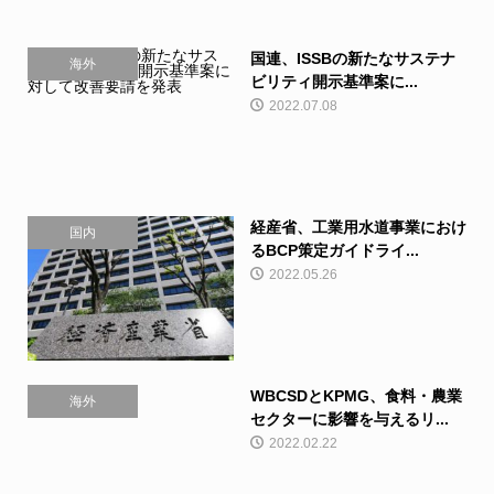
国連、ISSBの新たなサステナ
海外
ビリティ開示基準案に...
2022.07.08
経産省、工業用水道事業におけ
国内
るBCP策定ガイドライ...
2022.05.26
WBCSDとKPMG、食料・農業
海外
セクターに影響を与えるリ...
2022.02.22