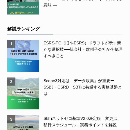
意味 ―
解説ランキング
ESRS-TC（旧N-ESRS）ドラフトが示す新
1
たな選択肢──親会社・欧州子会社が今整理
すべきこと
Scope3対応は「データ収集」が重要ー
2
SSBJ・CSRD・SBTiに共通する実務基盤と
は
SBTiネットゼロ基準V2.0決定版：変更点、
3
移行スケジュール、実務ポイントを解説