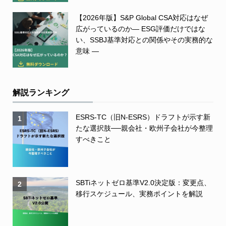
【2026年版】S&P Global CSA対応はなぜ
広がっているのか― ESG評価だけではな
い、SSBJ基準対応との関係やその実務的な
意味 ―
解説ランキング
ESRS-TC（旧N-ESRS）ドラフトが示す新
1
たな選択肢──親会社・欧州子会社が今整理
すべきこと
SBTiネットゼロ基準V2.0決定版：変更点、
2
移行スケジュール、実務ポイントを解説