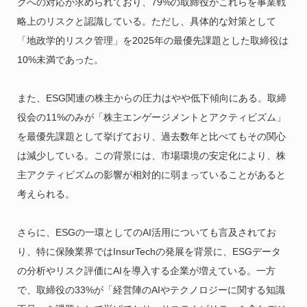
クへの対応が求められており、79%の取締役がこれらを事業戦
略上のリスクと認識している。ただし、具体的な対策として
「地政学的リスク管理」を2025年の最優先課題とした取締役は
10%未満であった。
また、ESG関連の株主からの圧力はやや低下傾向にある。取締
役会の11%のみが「株主エンゲージメントとアクティビズム」
を最優先課題として挙げており、過去数年と比べてもその関心
は減少している。この背景には、市場環境の安定化により、株
主アクティビズムの影響が相対的に弱まっていることがあると
考えられる。
さらに、ESGの一環としてのAI活用についても言及されてお
り、特に保険業界ではInsurTechの発展を背景に、ESGデータ
の分析やリスク評価にAIを導入する企業が増えている。一方
で、取締役の33%が「経営陣のAIやテクノロジーに関する知識