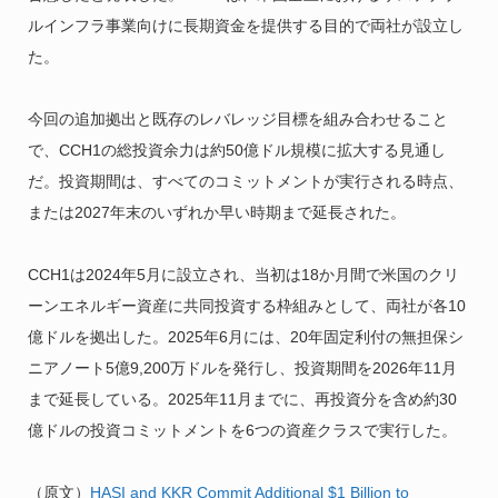
ルインフラ事業向けに長期資金を提供する目的で両社が設立し
た。
今回の追加拠出と既存のレバレッジ目標を組み合わせること
で、CCH1の総投資余力は約50億ドル規模に拡大する見通し
だ。投資期間は、すべてのコミットメントが実行される時点、
または2027年末のいずれか早い時期まで延長された。
CCH1は2024年5月に設立され、当初は18か月間で米国のクリ
ーンエネルギー資産に共同投資する枠組みとして、両社が各10
億ドルを拠出した。2025年6月には、20年固定利付の無担保シ
ニアノート5億9,200万ドルを発行し、投資期間を2026年11月
まで延長している。2025年11月までに、再投資分を含め約30
億ドルの投資コミットメントを6つの資産クラスで実行した。
（原文）
HASI and KKR Commit Additional $1 Billion to