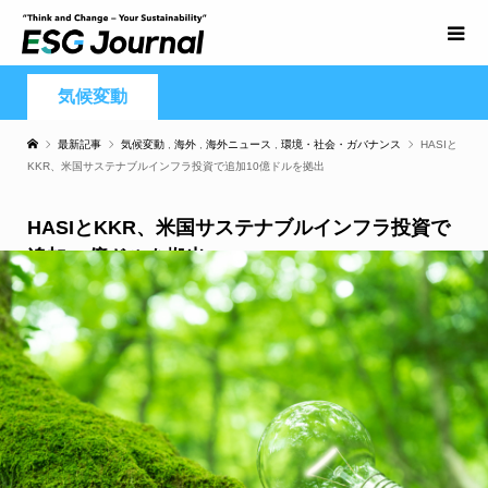
気候変動
最新記事
気候変動
,
海外
,
海外ニュース
,
環境・社会・ガバナンス
HASIと
KKR、米国サステナブルインフラ投資で追加10億ドルを拠出
HASIとKKR、米国サステナブルインフラ投資で
追加10億ドルを拠出