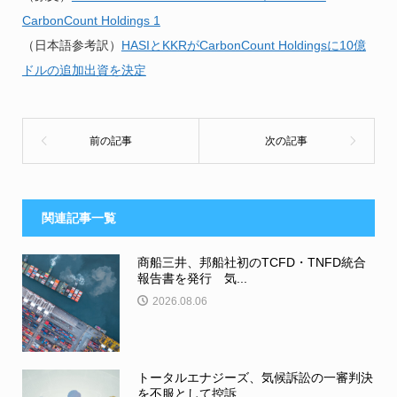
CarbonCount Holdings 1
（日本語参考訳）
HASIとKKRがCarbonCount Holdingsに10億
ドルの追加出資を決定
関連記事一覧
商船三井、邦船社初のTCFD・TNFD統合
報告書を発行 気...
2026.08.06
トータルエナジーズ、気候訴訟の一審判決
を不服として控訴