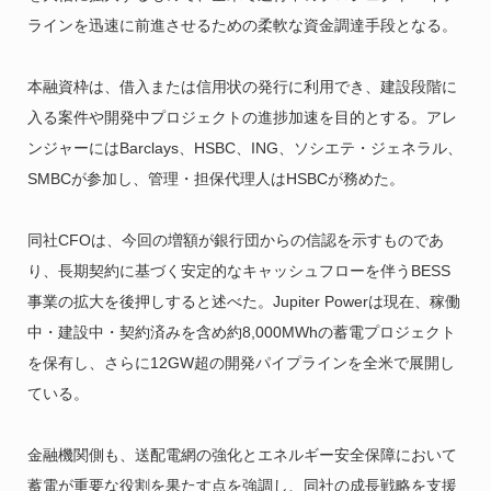
ラインを迅速に前進させるための柔軟な資金調達手段となる。
本融資枠は、借入または信用状の発行に利用でき、建設段階に
入る案件や開発中プロジェクトの進捗加速を目的とする。アレ
ンジャーにはBarclays、HSBC、ING、ソシエテ・ジェネラル、
SMBCが参加し、管理・担保代理人はHSBCが務めた。
同社CFOは、今回の増額が銀行団からの信認を示すものであ
り、長期契約に基づく安定的なキャッシュフローを伴うBESS
事業の拡大を後押しすると述べた。Jupiter Powerは現在、稼働
中・建設中・契約済みを含め約8,000MWhの蓄電プロジェクト
を保有し、さらに12GW超の開発パイプラインを全米で展開し
ている。
金融機関側も、送配電網の強化とエネルギー安全保障において
蓄電が重要な役割を果たす点を強調し、同社の成長戦略を支援