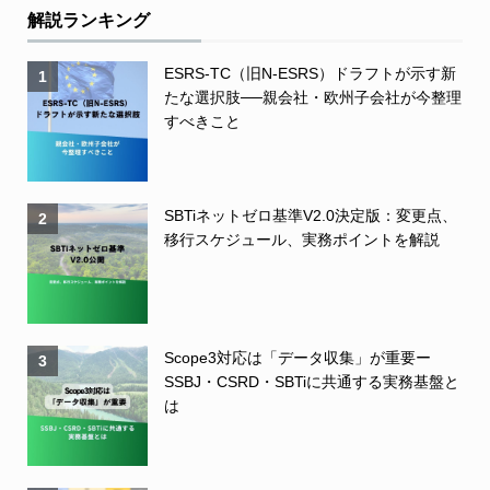
解説ランキング
ESRS-TC（旧N-ESRS）ドラフトが示す新
1
たな選択肢──親会社・欧州子会社が今整理
すべきこと
SBTiネットゼロ基準V2.0決定版：変更点、
2
移行スケジュール、実務ポイントを解説
Scope3対応は「データ収集」が重要ー
3
SSBJ・CSRD・SBTiに共通する実務基盤と
は