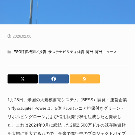
2026.02.06
ESG評価機関／投資
,
サステナビリティ経営
,
海外
,
海外ニュース
1月28日、米国の大規模蓄電システム（BESS）開発・運営企業
であるJupiter Powerは、5億ドルのシニア担保付きグリーン・
リボルビングローンおよび信用状発行枠を組成したと発表し
た。これは2024年9月に締結した2億2,500万ドルの既存融資枠
を大幅に拡大するもので、全米で進行中のプロジェクトパイプ