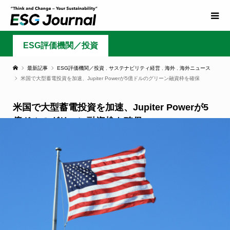
ESG評価機関／投資
最新記事
ESG評価機関／投資
,
サステナビリティ経営
,
海外
,
海外ニュース
米国で大型蓄電投資を加速、Jupiter Powerが5億ドルのグリーン融資枠を確保
米国で大型蓄電投資を加速、Jupiter Powerが5
億ドルのグリーン融資枠を確保