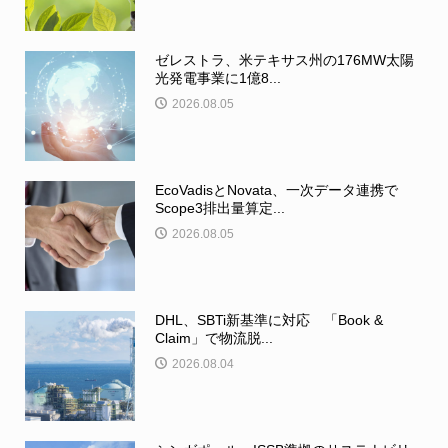
ゼレストラ、米テキサス州の176MW太陽
光発電事業に1億8...
2026.08.05
EcoVadisとNovata、一次データ連携で
Scope3排出量算定...
2026.08.05
DHL、SBTi新基準に対応 「Book &
Claim」で物流脱...
2026.08.04