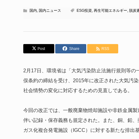
国内
,
国内ニュース
ESG投資
,
再生可能エネルギー
,
脱炭
Post
Share
RSS
2月17日、環境省は「大気汚染防止法施行規則等
俣条約の締結を受け、2015年に改正された大気汚
社会情勢の変化に対応するための見直しである。
今回の改正では、一般廃棄物焼却施設や非鉄金属製
伴い記録・保存義務も規定された。また、銅、鉛、
ガス化複合発電施設（IGCC）に対する新たな排出