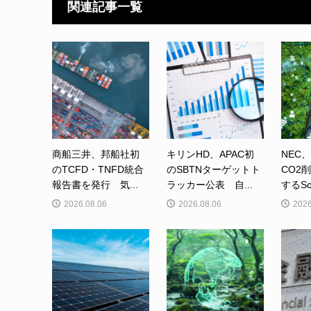
関連記事一覧
商船三井、邦船社初
キリンHD、APAC初
NEC
のTCFD・TNFD統合
のSBTNターゲットト
CO2
報告書を発行 気...
ラッカー公表 自...
するSc
2026.08.06
2026.08.06
2026