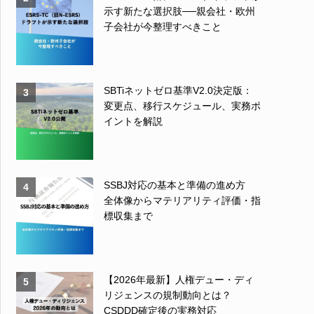
示す新たな選択肢──親会社・欧州
子会社が今整理すべきこと
SBTiネットゼロ基準V2.0決定版：
3
変更点、移行スケジュール、実務ポ
イントを解説
SSBJ対応の基本と準備の進め方
4
全体像からマテリアリティ評価・指
標収集まで
【2026年最新】人権デュー・ディ
5
リジェンスの規制動向とは？
CSDDD確定後の実務対応