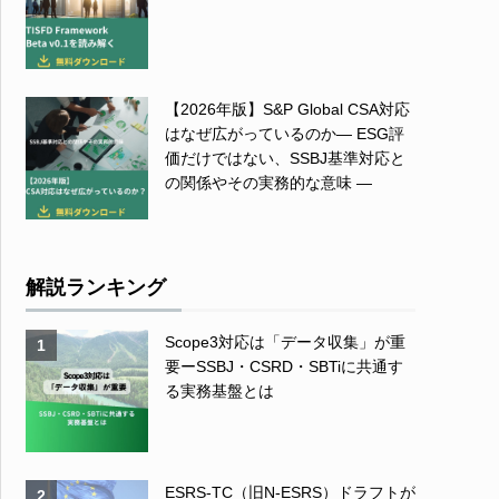
【2026年版】S&P Global CSA対応
はなぜ広がっているのか― ESG評
価だけではない、SSBJ基準対応と
の関係やその実務的な意味 ―
解説ランキング
Scope3対応は「データ収集」が重
1
要ーSSBJ・CSRD・SBTiに共通す
る実務基盤とは
ESRS-TC（旧N-ESRS）ドラフトが
2