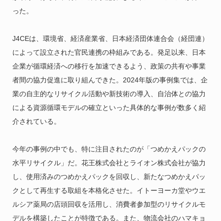
った。
J4CEは、環境省、経済産業省、日本経済団体連合会（経団連）
によって設立された官民連携の枠組みである。発足以来、日本
企業が循環経済への移行を加速できるよう、政策の共有や事業
者間の協力促進に取り組んできた。2024年版の事例集では、企
業の自主的なリサイクル活動や新技術の導入、自治体との協力
による資源循環モデルの確立といった具体的な事例が数多く紹
介されている。
今年の事例の中でも、特に注目されたのが「つめかえパックの
水平リサイクル」だ。花王株式会社とライオン株式会社が協力
し、使用済みのつめかえパックを回収し、新たなつめかえパッ
クとして再生する取組を本格化させた。イトーヨーカ堂やウエ
ルシア薬局の店頭回収を活用し、消費者参加型のリサイクルモ
デルを構築したことが特徴である。また、物流会社のハマキョ