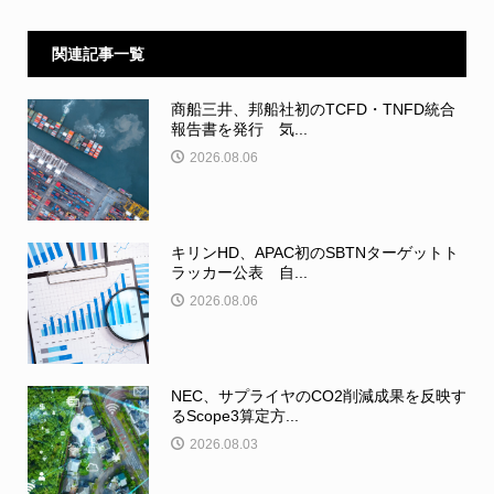
関連記事一覧
商船三井、邦船社初のTCFD・TNFD統合
報告書を発行 気...
2026.08.06
キリンHD、APAC初のSBTNターゲットト
ラッカー公表 自...
2026.08.06
NEC、サプライヤのCO2削減成果を反映す
るScope3算定方...
2026.08.03