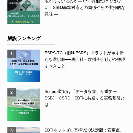
広がっているのか― ESG評価だけではな
い、SSBJ基準対応との関係やその実務的な
意味 ―
解説ランキング
ESRS-TC（旧N-ESRS）ドラフトが示す新
1
たな選択肢──親会社・欧州子会社が今整理
すべきこと
Scope3対応は「データ収集」が重要ー
2
SSBJ・CSRD・SBTiに共通する実務基盤と
は
SBTiネットゼロ基準V2.0決定版：変更点、
3