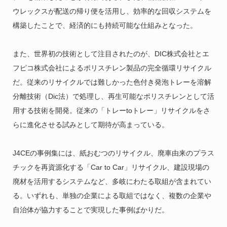
ウレックスが配送の帰り便を活用し、効率的な回収システムを
構築したことで、経済的にも持続可能な仕組みとなった。
また、世界初の技術として注目されたのが、DIC株式会社とエ
フピコ株式会社によるポリスチレン製品の完全循環リサイクル
だ。従来のリサイクルでは難しかった色付き発泡トレーを溶解
分離技術（Dic法）で処理し、再生可能なポリスチレンとして活
用する技術を開発。従来の「トレーtoトレー」リサイクルをさ
らに進化させる試みとして期待が高まっている。
J4CEの事例集には、紙おむつのリサイクル、廃車由来のプラス
チックを再資源化する「Car to Car」リサイクル、建設現場の
廃材を活用するシステムなど、多岐にわたる取組が含まれてい
る。いずれも、単独の企業による取組ではなく、複数の企業や
自治体が協力することで実現した事例ばかりだ。