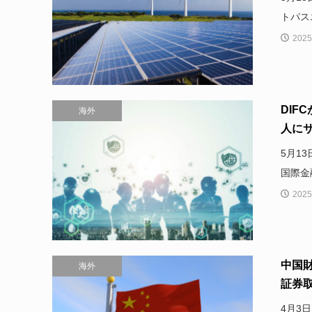
トパス
2025
DIFC
海外
人にサ
5月1
国際金融
2025
中国
海外
証券取
4月3