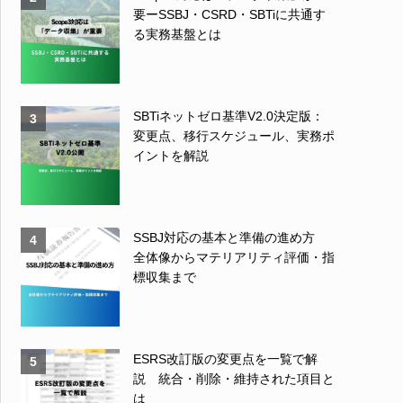
要ーSSBJ・CSRD・SBTiに共通す
る実務基盤とは
SBTiネットゼロ基準V2.0決定版：
3
変更点、移行スケジュール、実務ポ
イントを解説
SSBJ対応の基本と準備の進め方
4
全体像からマテリアリティ評価・指
標収集まで
ESRS改訂版の変更点を一覧で解
5
説 統合・削除・維持された項目と
は