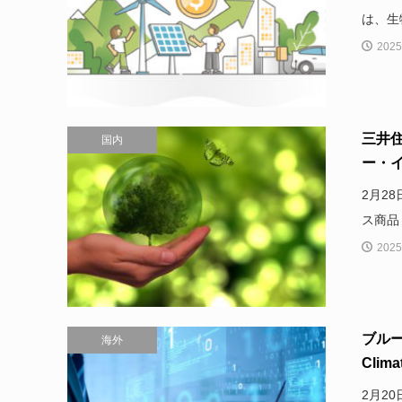
は、生
2025
三井
国内
ー・イ
2月2
ス商品
2025
ブル
海外
Clim
2月2