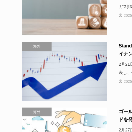
ガス排
2025
Sta
海外
イナン
2月21
表し、
2025
ゴー
海外
ドを
2月27