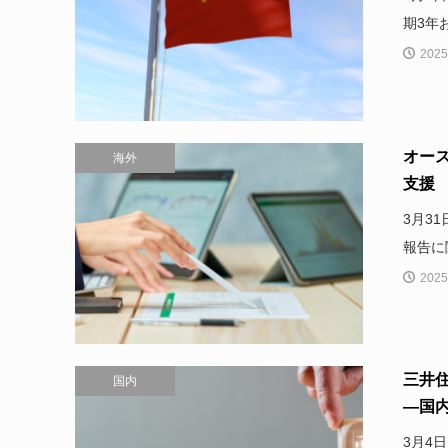
期3年
2025
オー
海外
支援
3月3
報告に関
2025
三井
国内
―国内
3月4