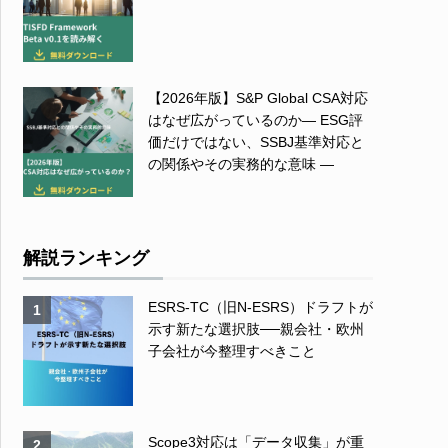
【2026年版】S&P Global CSA対応
はなぜ広がっているのか― ESG評
価だけではない、SSBJ基準対応と
の関係やその実務的な意味 ―
解説ランキング
ESRS-TC（旧N-ESRS）ドラフトが
1
示す新たな選択肢──親会社・欧州
子会社が今整理すべきこと
Scope3対応は「データ収集」が重
2