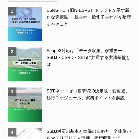
ESRS-TC（旧N-ESRS）ドラフトが示す新
1
たな選択肢──親会社・欧州子会社が今整理
すべきこと
Scope3対応は「データ収集」が重要ー
2
SSBJ・CSRD・SBTiに共通する実務基盤と
は
SBTiネットゼロ基準V2.0決定版：変更点、
3
移行スケジュール、実務ポイントを解説
SSBJ対応の基本と準備の進め方 全体像か
4
らマテリアリティ評価・指標収集まで