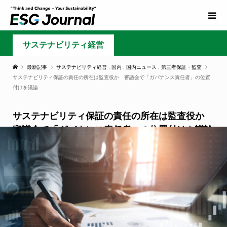
サステナビリティ経営
最新記事
サステナビリティ経営
,
国内
,
国内ニュース
,
第三者保証・監査
サステナビリティ保証の責任の所在は監査役か 審議会で「ガバナンス責任者」の位置
付けを議論
サステナビリティ保証の責任の所在は監査役か
審議会で「ガバナンス責任者」の位置付けを議論