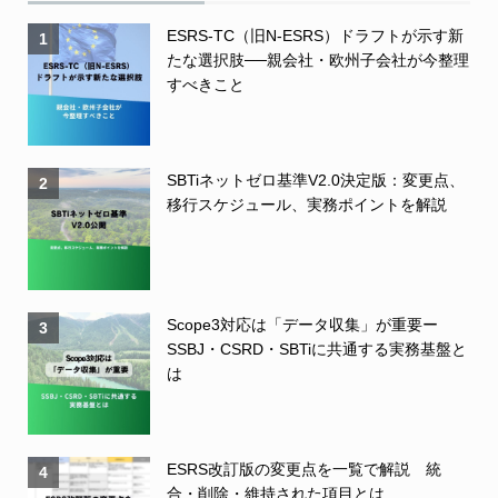
ESRS-TC（旧N-ESRS）ドラフトが示す新
1
たな選択肢──親会社・欧州子会社が今整理
すべきこと
SBTiネットゼロ基準V2.0決定版：変更点、
2
移行スケジュール、実務ポイントを解説
Scope3対応は「データ収集」が重要ー
3
SSBJ・CSRD・SBTiに共通する実務基盤と
は
ESRS改訂版の変更点を一覧で解説 統
4
合・削除・維持された項目とは