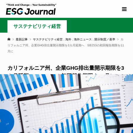
サステナビリティ経営
最新記事
サステナビリティ経営
,
海外
,
海外ニュース
,
開示制度／基準
カ
リフォルニア州、企業GHG排出量開示期限を3カ月延期へ SB253の初回報告期限を11
月に
カリフォルニア州、企業GHG排出量開示期限を3
カ月延期へ SB253の初回報告期限を11月に