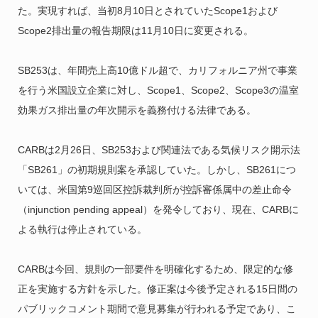
た。実現すれば、当初8月10日とされていたScope1および
Scope2排出量の報告期限は11月10日に変更される。
SB253は、年間売上高10億ドル超で、カリフォルニア州で事業
を行う米国設立企業に対し、Scope1、Scope2、Scope3の温室
効果ガス排出量の年次開示を義務付ける法律である。
CARBは2月26日、SB253および関連法である気候リスク開示法
「SB261」の初期規則案を承認していた。しかし、SB261につ
いては、米国第9巡回区控訴裁判所が控訴審係属中の差止命令
（injunction pending appeal）を発令しており、現在、CARBに
よる執行は停止されている。
CARBは今回、規則の一部要件を明確化するため、限定的な修
正を実施する方針を示した。修正案は今後予定される15日間の
パブリックコメント期間で意見募集が行われる予定であり、こ