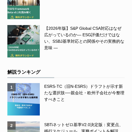
【2026年版】S&P Global CSA対応はなぜ
広がっているのか― ESG評価だけではな
い、SSBJ基準対応との関係やその実務的な
意味 ―
解説ランキング
ESRS-TC（旧N-ESRS）ドラフトが示す新
1
たな選択肢──親会社・欧州子会社が今整理
すべきこと
SBTiネットゼロ基準V2.0決定版：変更点、
2
移行スケジュール、実務ポイントを解説