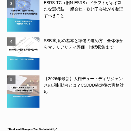
ESRS-TC（旧N-ESRS）ドラフトが示す新
3
たな選択肢──親会社・欧州子会社が今整理
すべきこと
SSBJ対応の基本と準備の進め方 全体像か
4
らマテリアリティ評価・指標収集まで
【2026年最新】人権デュー・ディリジェン
5
スの規制動向とは？CSDDD確定後の実務対
応