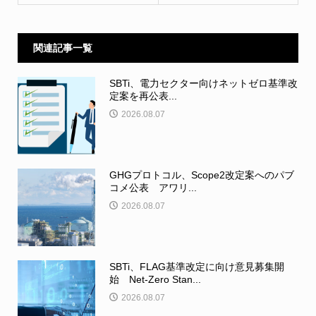
関連記事一覧
SBTi、電力セクター向けネットゼロ基準改
定案を再公表...
2026.08.07
GHGプロトコル、Scope2改定案へのパブ
コメ公表 アワリ...
2026.08.07
SBTi、FLAG基準改定に向け意見募集開
始 Net-Zero Stan...
2026.08.07