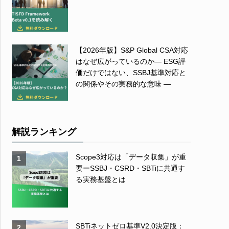
【2026年版】S&P Global CSA対応
はなぜ広がっているのか― ESG評
価だけではない、SSBJ基準対応と
の関係やその実務的な意味 ―
解説ランキング
Scope3対応は「データ収集」が重
1
要ーSSBJ・CSRD・SBTiに共通す
る実務基盤とは
SBTiネットゼロ基準V2.0決定版：
2