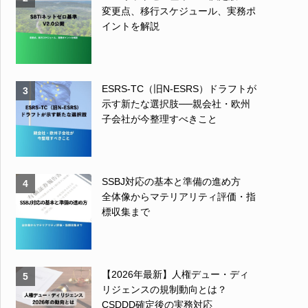
変更点、移行スケジュール、実務ポ
イントを解説
ESRS-TC（旧N-ESRS）ドラフトが
3
示す新たな選択肢──親会社・欧州
子会社が今整理すべきこと
SSBJ対応の基本と準備の進め方
4
全体像からマテリアリティ評価・指
標収集まで
【2026年最新】人権デュー・ディ
5
リジェンスの規制動向とは？
CSDDD確定後の実務対応