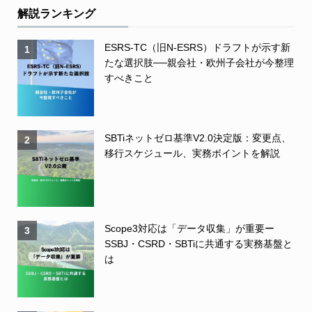
解説ランキング
ESRS-TC（旧N-ESRS）ドラフトが示す新
1
たな選択肢──親会社・欧州子会社が今整理
すべきこと
SBTiネットゼロ基準V2.0決定版：変更点、
2
移行スケジュール、実務ポイントを解説
Scope3対応は「データ収集」が重要ー
3
SSBJ・CSRD・SBTiに共通する実務基盤と
は