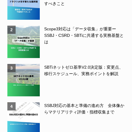
すべきこと
Scope3対応は「データ収集」が重要ー
2
SSBJ・CSRD・SBTiに共通する実務基盤と
は
SBTiネットゼロ基準V2.0決定版：変更点、
3
移行スケジュール、実務ポイントを解説
SSBJ対応の基本と準備の進め方 全体像か
4
らマテリアリティ評価・指標収集まで